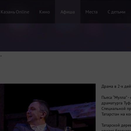
 Казань Online
Кино
Афиша
Места
С детьми
"
Драма в 2-х дей
Пьеса “Мулла” 
драматурга Туф
Специальной пр
Татарстан на ко
Татарской дере
кризис бездухо