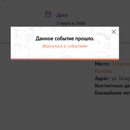
Дата
3 марта в 19:00
26 апреля в 19:00
Данное событие прошло.
Вернуться к событиям
Место:
Татарск
Камала
Адрес:
ул. Тата
Контактные д
Ближайшее ме