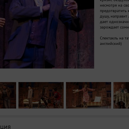
несмотря на св
предотвратить 
душу, направит 
дает однозначно
зарождает сомн
Спектакль на т
английский)
ция