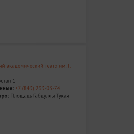
ий академический театр им. Г.
рстан 1
анные:
+7 (843) 293-03-74
тро:
Площадь Габдуллы Тукая