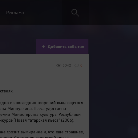
Реклама
Добавить события
3042
0
ствиях.
- одно из последних творений выдающегося
ана Миннуллина. Пьеса удостоена
емии Министерства культуры Республики
нкурсе “Новая татарская пьеса” (2006).
вне грозит вымирание и, что еще страшнее,
вности. Сможет ли городской мулла,