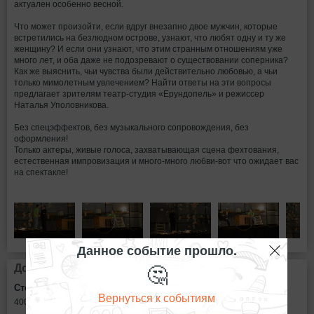
актуален особенно весной.
Что может произойти, если вдруг внезапно двое мужчин, которые
встретились на безлюдном острове, узнают, что любят одну и ту же
женщину? И если они узнают, что этим странным отношениям уже
много лет, и оба даже не подозревают о существовании соперника?
Как же выяснить, чьи чувства были действительно любовью, а чьи
только мимолетным увлечением? Найти ответы на эти вопросы
предлагает зрителям театр-студия «Ерундопель» и режиссер
Наталья Уполовникова.
Без спецэффектов, без музыкального сопровождения, без
оформления!
Только актеры, живые голоса, захватывающая сцена фехтования,
естественная импровизация и много-много любви-вот что ожидает вас
на спектакле!
Данное событие прошло.
🤔
Дополнительная информация
Стоимость билетов:
Вернуться к событиям
400
рублей