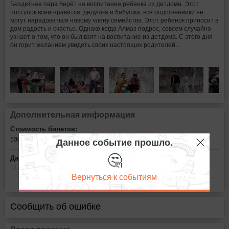
Бездетная пара берёт на воспитание ребенка из детдома. Этот
поступок всем нравится: дедушка и бабушка, все родственники не
могут нарадоваться новому члену семейства. Этот ребенок приносит в
дом радость и счастье. Однако когда Алмаз подрос, совсем случайно
узнает о том, что он был взят на воспитание из детдома. С этого дня
он горит желанием увидеть своих настоящих родителей...
Дополнительная информация
Стоимость билетов:
Данное событие прошло.
500 - 2500
рублей
🤔
Дата:
11 февраля в 18:30
Вернуться к событиям
Сообщить об ошибке