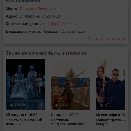
Расположение
Место:
Театр им К.Тинчурина
Адрес:
ул. Максима Горького 13
Контактные данные:
+7 (843) 238-56-17
Ближайшее метро:
Площадь Габдуллы Тукая
Просмотреть на карте
Так же вам может быть интересно
14438
9036
4761
25 августа в 18:00
Сегодня в 10:00
26 сентября в 19:00
Спектакль "Безумный
Фестиваль
Концерт группы «Та
день, или...
средневекового боя "...
Минус»