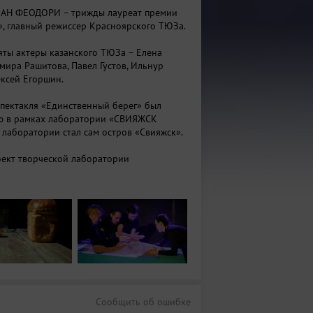
МАН ФЕОДОРИ – трижды лауреат премии
», главный режиссер Красноярского ТЮЗа.
няты актеры казанского ТЮЗа – Елена
мира Рашитова, Павел Густов, Ильнур
ексей Егоршин.
спектакля «Единственный берег» был
лю в рамках лаборатории «СВИЯЖСК
 лаборатории стал сам остров «Свияжск».
ект творческой лаборатории
оддержки современного искусства «Живой
при поддержке Министерства культуры РТ.
Сообщить об ошибке