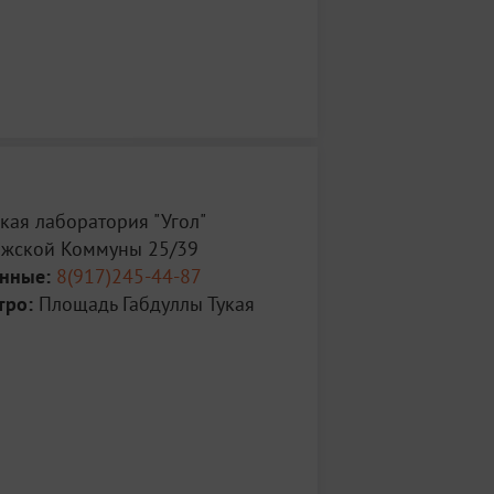
кая лаборатория "Угол"
ижской Коммуны 25/39
анные:
8(917)245-44-87
тро:
Площадь Габдуллы Тукая