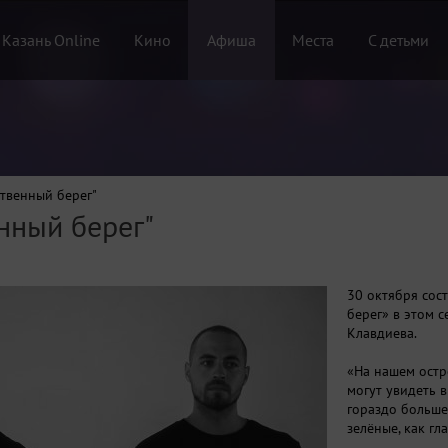
 Казань Online
Кино
Афиша
Места
С детьми
ственный берег"
нный берег"
30 октября сос
берег» в этом 
Клавдиева.
«На нашем остр
могут увидеть 
гораздо больше.
зелёные, как гл