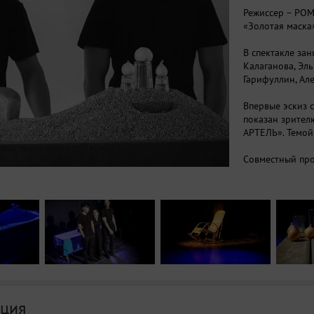
Режиссер – РО
«Золотая маска
В спектакле за
Калаганова, Эль
Гарифуллин, Ал
Впервые эскиз 
показан зрите
АРТЕЛЬ». Темой
Совместный про
«Угол»,Фонда п
город» и ТЮЗа 
ция