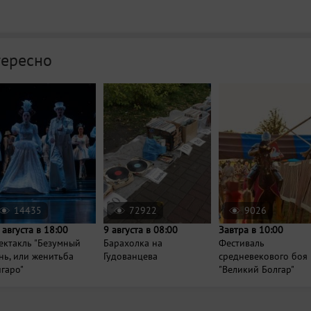
тересно
14435
72922
9026
 августа в 18:00
9 августа в 08:00
Завтра в 10:00
ектакль "Безумный
Барахолка на
Фестиваль
нь, или женитьба
Гудованцева
средневекового боя
гаро"
"Великий Болгар"