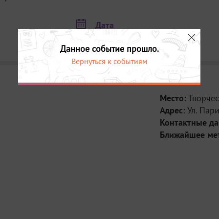
Дата
30 октября в 19:00
Данное событие прошло.
Вернуться к событиям
Место:
Творчес
Адрес:
Ул. Пар
Контактные д
Ближайшее ме