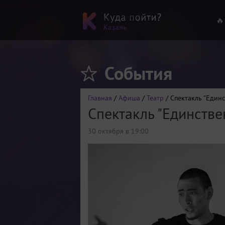
🔥
События
Главная
/
Афиша
/
Театр
/ Спектакль "Един
Спектакль "Единстве
30 октября в 19:00