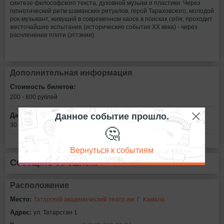
синтезе философского текста, духовной музыки и пластики. Через
гипнотический ритм шаманских ритуалов, герой Тараховского, молодой
рок-музыкант, живущий в современном хаосе в поисках себя, проходит
жесточайшие испытания (исторические события ХХ века) - через
расчленение плоти (эттэнии).
Дополнительная информация
Стоимость билетов:
200 - 800
рублей
Данное событие прошло.
Дата:
30 октября в 18:00
🤔
Вернуться к событиям
Сообщить об ошибке
Расположение
Место:
Татарский академический театр им. Г. Камала
Адрес:
ул. Татарстан 1