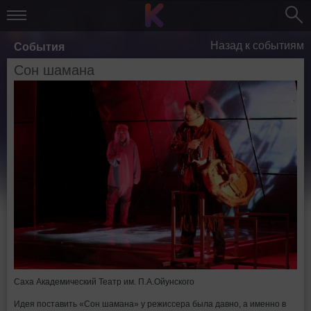
Назад к событиям
События
Сон шамана
Саха Академический Театр им. П.А.Ойунского
Идея поставить «Сон шамана» у режиссера была давно, а именно в