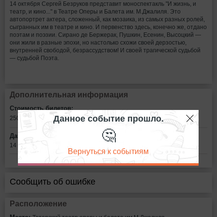
14 октября Сергей Безруков представит моноспектакль "И жизнь, и
театр, и кино..." в Театре Оперы и Балета им. М.Джалиля. Это
автопортрет актера, сложенный, как мозаика, из самых разных ролей,
сыгранных им в театре и кино. И первенство здесь, конечно же, отдано
поэтам и поэзии. Сирано де Бержерак, Пушкин, Есенин, Высоцкий —
они жили в разные эпохи, но настолько схожи своей дерзостью,
внутренней свободой, безрассудством! И своей трагической судьбой
— судьбой Поэта.
Дополнительная информация
Стоимость билетов:
Данное событие прошло.
2500 - 6000
рублей
🤔
Дата:
14 октября в 19:00
Вернуться к событиям
Сообщить об ошибке
Расположение