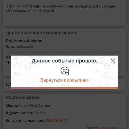
И это не просто гонки, а зимой — по льду, больше драйва, больше
адреналина и больше борьбы!
Дополнительная информация
Стоимость билетов:
Вход свободный
Дата:
Данное событие прошло.
11 февраля в 12:00
🤔
Вернуться к событиям
Сообщить об ошибке
Расположение
Место:
KazanRing Canyon
Адрес:
Советский район
Контактные данные:
89600308885
Просмотреть на карте