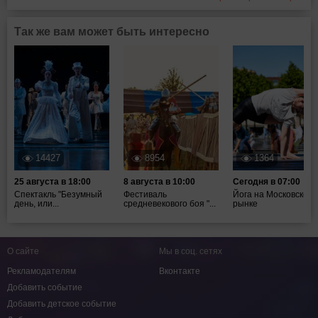
Так же вам может быть интересно
14427
8954
1364
25 августа в 18:00
8 августа в 10:00
Сегодня в 07:00
Спектакль "Безумный
Фестиваль
Йога на Московском
день, или...
средневекового боя "...
рынке
О сайте
Мы в соц. сетях
Рекламодателям
Вконтакте
Добавить событие
Добавить детское событие