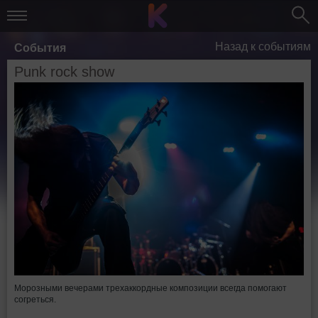
Назад к событиям
События
Punk rock show
Морозными вечерами трехаккордные композиции всегда помогают
согреться.