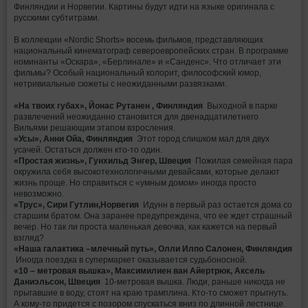
Финляндии и Норвегии. Картины будут идти на языке оригинала с
русскими субтитрами.
В коллекции «Nordic Shorts» восемь фильмов, представляющих
национальный кинематограф североевропейских стран. В программе
номинанты «Оскара», «Берлинале» и «Санденс». Что отличает эти
фильмы? Особый национальный колорит, философский юмор,
нетривиальные сюжеты с неожиданными развязками.
«На твоих губах», Йонас Рутанен , Финляндия
Выходной в парке
развлечений неожиданно становится для двенадцатилетнего
Вильями решающим этапом взросления.
«Усы», Анни Ойа, Финляндия
Этот город слишком мал для двух
усачей. Остаться должен кто-то один.
«Простая жизнь», Гунхильд Энгер, Швеция
Пожилая семейная пара
окружила себя высокотехнологичными девайсами, которые делают
жизнь проще. Но справиться с «умным домом» иногда просто
невозможно.
«Трус», Сири Гутлин,Норвегия
Идунн в первый раз остается дома со
старшим братом. Она заранее предупреждена, что ее ждет страшный
вечер. Но так ли проста маленькая девочка, как кажется на первый
взгляд?
«Наша галактика –млечный путь», Олли Илпо Салонен, Финляндия
Иногда поездка в супермаркет оказывается судьбоносной.
«10 – метровая вышка», Максимилиен ван Айертрюк, Аксель
Даниэльсон, Швеция
10-метровая вышка. Люди, раньше никогда не
прыгавшие в воду, стоят на краю трамплина. Кто-то сможет прыгнуть.
А кому-то придется с позором спускаться вниз по длинной лестнице.