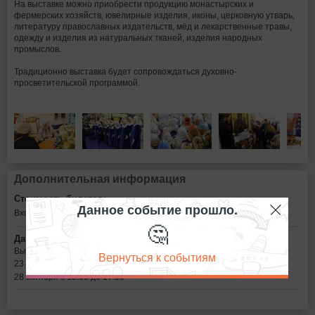
На выставке можно приобрести продукцию монастырских и
фермерских хозяйств, ювелирные изделия, иконы, церковную утварь,
литературу православных издательств, мёд и лекарственные травы,
одежду и изделия из натуральных тканей, изделия народных
промыслов.
Традиционно выставка будет сопровождаться духовно-
просветительской программой.
Дополнительная информация
Стоимость билетов:
Данное событие прошло.
Вход свободный
🤔
Дата:
Выставка будет работать
Вернуться к событиям
23 - 27 октября с 10:00 до 19:00
28 октября с 10:00 до 17:00