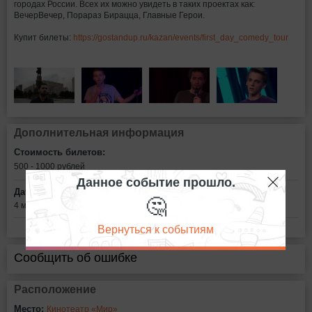
городах России. Всех их можно увидеть в таких проектах как:
ВечерВечер, Порараз Бирацца, Главные Герои.
Купит билеты:
https://gostandup.ru/kazan/events/first_day_comedy_tour
Дополнительная информация
Стоимость билетов:
500 - 1000
рублей
Данное событие прошло.
Дата:
🤔
4 марта в 17:00 и 19:00
Вернуться к событиям
Сообщить об ошибке
Расположение
Место:
Кинотеатр «Мир»