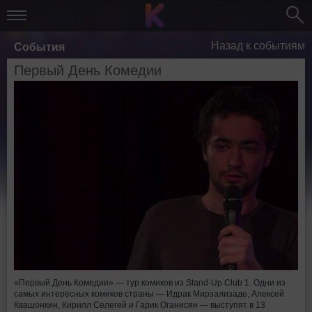
Назад к событиям
События
Первый День Комедии
«Первый День Комедии» — тур комиков из Stand-Up Club 1. Одни из
самых интересных комиков страны — Идрак Мирзализаде, Алексей
Квашонкин, Кирилл Селегей и Гарик Оганисян — выступят в 13