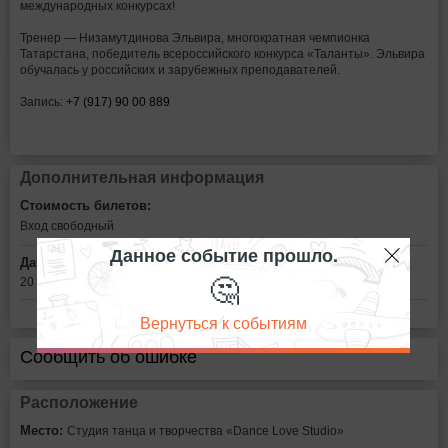
международных конкурсах!
​Тренер — Низамутдинова Эльвира, многократная чемпионка
Татарстана, победитель всероссийского конкурса «Таланты». Эльвира
обучалась у российских и зарубежных преподавателей.
Запись:
+7 (917) 90 00 889
Дополнительная информация
Стоимость билетов:
Вход свободный
Данное событие прошло.
Дата:
🤔
20 ноября в 14:00
Вернуться к событиям
Сообщить об ошибке
Расположение
Место:
Студия танца и творчества «Dance Love Studio»