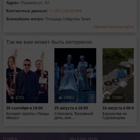
Адрес:
Пушкина ул., 52
Контактные данные:
+7 (917) 90 00 889
Ближайшее метро:
Площадь Габдуллы Тукая
Просмотреть на карте
Так же вам может быть интересно
4781
14451
72980
26 сентября в 19:00
25 августа в 18:00
16 августа в 08:00
Концерт группы «Танцы
Спектакль "Безумный
Барахолка на
Минус»
день, или...
Гудованцева
О сайте
Мы в соц. сетях