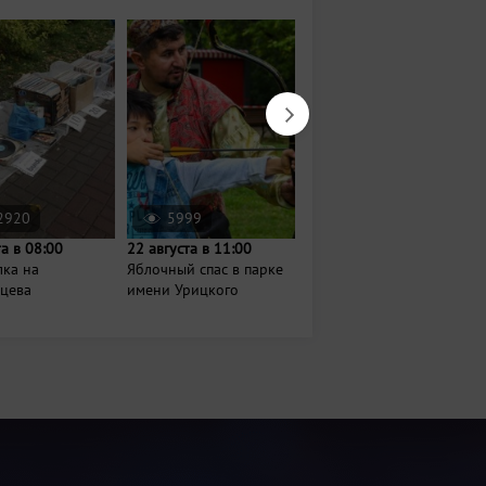
2920
5999
168
та в 08:00
22 августа в 11:00
16 августа в 13:00
лка на
Яблочный спас в парке
День слона в
нцева
имени Урицкого
Казанском зооботсаду