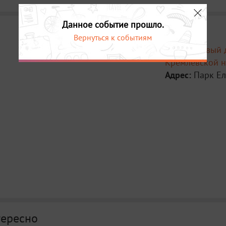
Данное событие прошло.
Вернуться к событиям
Место:
Новый 
Кремлёвской 
Адрес:
Парк Е
тересно