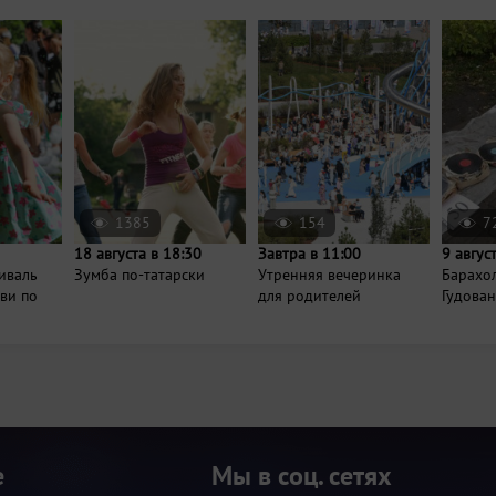
1385
154
7
18 августа в 18:30
Завтра в 11:00
9 авгус
иваль
Зумба по-татарски
Утренняя вечеринка
Барахо
ви по
для родителей
Гудова
е
Мы в соц. сетях