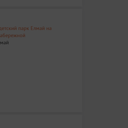
детский парк Елмай на
набережной
лмай