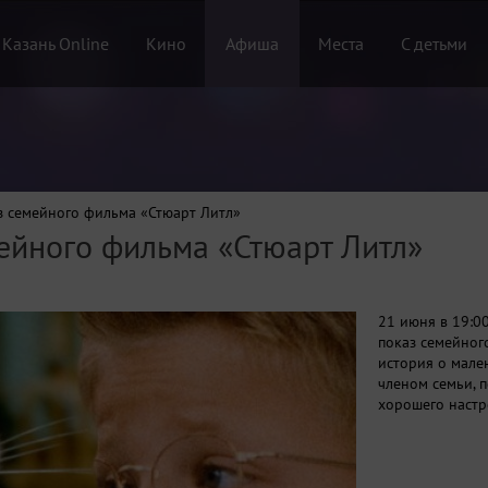
 Казань Online
Кино
Афиша
Места
С детьми
з семейного фильма «Стюарт Литл»
ейного фильма «Стюарт Литл»
21 июня в 19:0
показ семейног
история о мале
членом семьи, 
хорошего настр