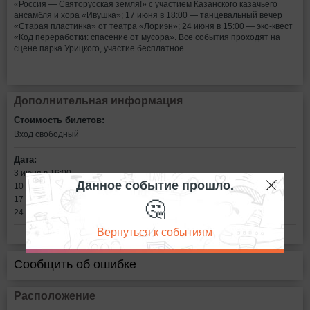
«Россия — Святорусская земля!» с участием Казанского казачьего
ансамбля и хора «Ивушка»; 17 июня в 18:00 — танцевальный вечер
«Старая пластинка» от театра «Лориэн»; 24 июня в 15:00 — эко-квест
«Код переработки: спасение от мусора». Все события проходят на
сцене парка Урицкого, участие бесплатное.
Дополнительная информация
Стоимость билетов:
Вход свободный
Дата:
3 июня в 16:00
Данное событие прошло.
10 июня в 17:00
🤔
17 июня в 18:00
24 июня в 15:00
Вернуться к событиям
Сообщить об ошибке
Расположение