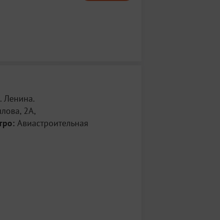
. Ленина.
лова, 2А,
тро:
Авиастроительная