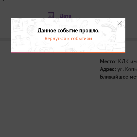
Дата
17 ноября в 12:00
Данное событие прошло.
Вернуться к событиям
Место:
КДК им
Адрес:
ул. Копы
Ближайшее ме