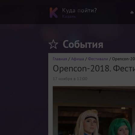
🔥
События
Главная
/
Афиша
/
Фестивали
/ Opencon-20
Opencon-2018. Фести
17 ноября в 12:00