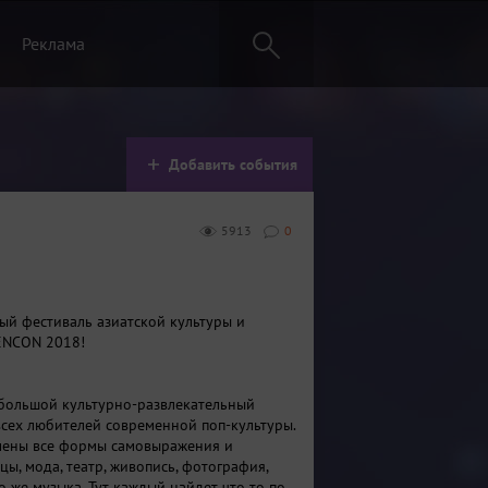
Реклама
Добавить события
5913
0
й фестиваль азиатской культуры и
ENCON 2018!
большой культурно-развлекательный
всех любителей современной поп-культуры.
лены все формы самовыражения и
нцы, мода, театр, живопись, фотография,
 же музыка. Тут каждый найдет что то по