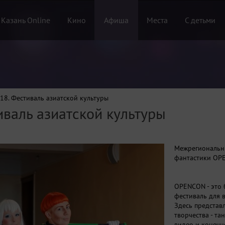
 Казань Online
Кино
Афиша
Места
С детьми
18. Фестиваль азиатской культуры
валь азиатской культуры
Межрегиональны
фантастики OP
OPENCON - это 
фестиваль для 
Здесь представ
творчества - та
видео и конечно