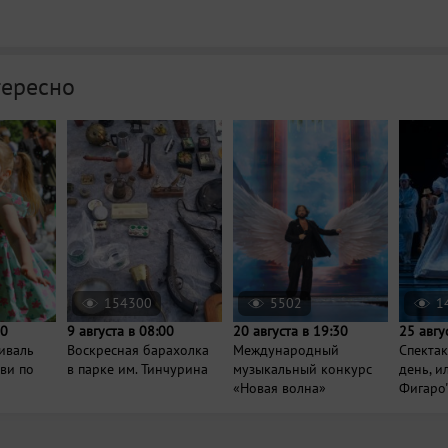
тересно
154300
5502
1
00
9 августа в 08:00
20 августа в 19:30
25 авгу
иваль
Воскресная барахолка
Международный
Спектак
ви по
в парке им. Тинчурина
музыкальный конкурс
день, и
«Новая волна»
Фигаро