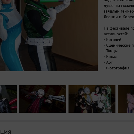
душе: ты можеш
заядлым геймер
Японии и Кореи 
На фестивале п
активностей:
- Косплей
- Сценические 
- Танцы
- Вокал
- Арт
- Фотография
- Видео
- Настольные и
- Мастер-классы
- Маркет
Тема фестиваля 
ция