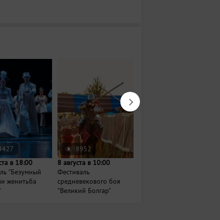
4427
8952
72902
ста в 18:00
8 августа в 10:00
9 августа в 08:00
ль "Безумный
Фестиваль
Барахолка на
ли женитьба
средневекового боя
Гудованцева
"
"Великий Болгар"