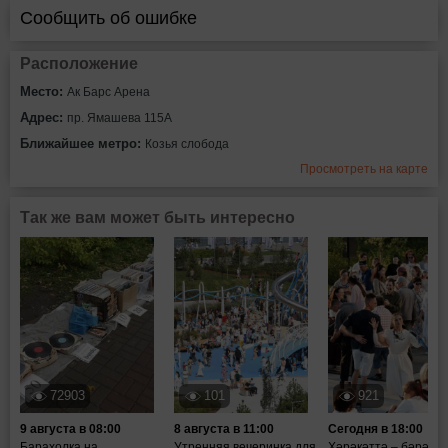
Сообщить об ошибке
Расположение
Место:
Ак Барс Арена
Адрес:
пр. Ямашева 115А
Ближайшее метро:
Козья слобода
Просмотреть на карте
Так же вам может быть интересно
72903
101
921
9 августа в 08:00
8 августа в 11:00
Сегодня в 18:00
Барахолка на
Утренняя вечеринка для
Хәрәкәттә – бәрәкәт