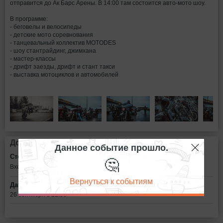
отправится до Ак Барс Арены. В 14:00 там состоится авто-мото шоу.
В программе:
- беговелы и велосипеды
- детские мото соревнования
- танцевальный коллектив MOTODES
- шоу стантрайдинг, джимхана
- мастер-классы
- дрифт заезды, дрифт и стант такси
- выставка мотоциклов и автомобилей
Дополнительная информация
Данное событие прошло.
Стоимость билетов:
🤔
Вход свободный
Вернуться к событиям
Дата:
26 сентября в 12:00