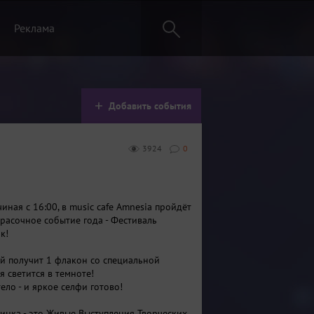
Реклама
Добавить события
3924
0
иная с 16:00, в music cafe Amnesia пройдёт
красочное событие года - Фестиваль
ок!
й получит 1 флакон со специальной
я светится в темноте!
ело - и яркое селфи готово!
инка - это Живые Выступления Творческих