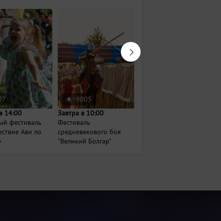
07
9005
4758
в 14:00
Завтра в 10:00
26 сентября в 19:00
ый фестиваль
Фестиваль
Концерт группы «Танцы
ствие Ави по
средневекового боя
Минус»
»
"Великий Болгар"