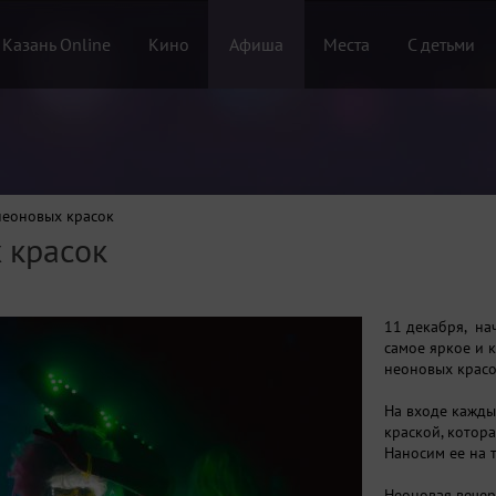
 Казань Online
Кино
Афиша
Места
С детьми
неоновых красок
 красок
11 декабря, нач
самое яркое и 
неоновых крас
На входе кажды
краской, котора
Наносим ее на т
Неоновая вечер