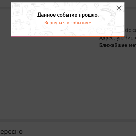
Данное событие прошло.
Вернуться к событиям
Место:
Music c
Адрес:
ул. Чис
Ближайшее ме
тересно