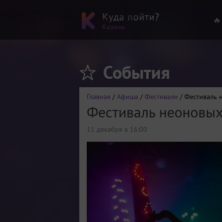
🔥
События
Главная
/
Афиша
/
Фестивали
/ Фестиваль 
Фестиваль неоновых
11 декабря в 16:00