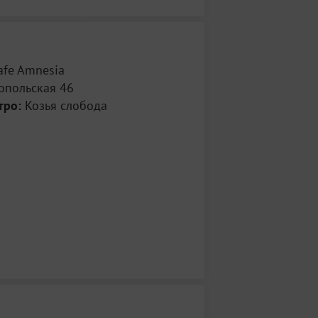
afe Amnesia
топольская 46
тро:
Козья слобода