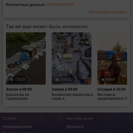
Контактные данные:
8(927)44-66-676
Просмотреть на карте
Так же вам может быть интересно
72929
154332
9069
Завтра в 08:00
Завтра в 08:00
Сегодня в 10:00
Барахолка на
Воскресная барахолка в
Фестиваль
Гудованцева
парке и...
средневекового боя ".
О сайте
Мы в соц. сетях
Рекламодателям
Вконтакте