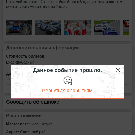
На самой скоростной трассе в борьбе за обладание Чемпионством
схлестнутся лучшие пилоты России.
Дополнительная информация
Стоимость билетов:
Вход свободный
Данное событие прошло.
Дата:
🤔
13 мая в 12:00
Вернуться к событиям
Сообщить об ошибке
Расположение
Место:
KazanRing Canyon
Адрес:
Советский район