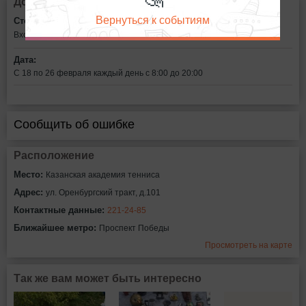
Дополнительная информация
Вернуться к событиям
Стоимость билетов:
Вход свободный
Дата:
С 18 по 26 февраля каждый день с 8:00 до 20:00
Сообщить об ошибке
Расположение
Место:
Казанская академия тенниса
Адрес:
ул. Оренбургский тракт, д.101
Контактные данные:
221-24-85
Ближайшее метро:
Проспект Победы
Просмотреть на карте
Так же вам может быть интересно