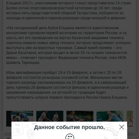
Ельцина 2017», участниками которого станут представители 14 стран.
Более сотни спортсменов возрастной категории до 19 лет, среди
которых пять представителей сборной Татарстана, поборются за
награды в одиночном и парном разрядах среди юношей и девушек.
«На сегодняшний день Кубок Ельцина является единственным
юношеским турниром первой категории на территории России, и за
шесть лет его проведения на кортах Казанской академии тенниса
зажглось немало новых звезд тенниса, которые продолжают успешно
выступать уже на взрослых турнирах. Самый яркий пример – это
Дарья Касаткина, которая входит в число 30-ти лучших теннисисток
мира» - отмечает президент Федерации тенниса России, член МОК
Шамиль Тарпищев.
Игры квалификации пройдут 18 и 19 февраля, а затем с 20 по 26
февраля состоится розыгрыш основной сетки. Финальные матчи
парного разряда запланированы на 25 февраля, а в завершающий
день турнира 26 февраля состоятся финалы в одиночном разряде и
церемония награждения, на которой по традиции будет
присутствовать супруга первого президента России Наина Ельцина.
Данное событие прошло.
🤔