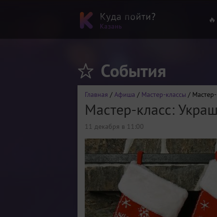
🔥
События
Главная
/
Афиша
/
Мастер-классы
/ Мастер-
Мастер-класс: Укра
11 декабря в 11:00