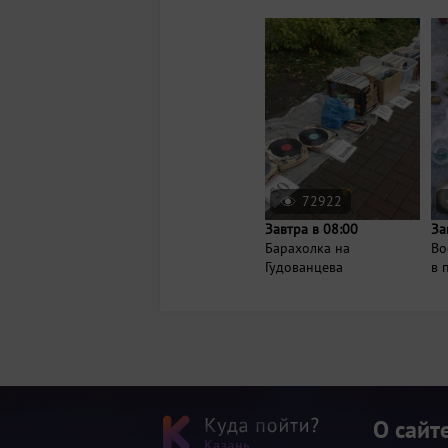
72922
Завтра в 08:00
За
Барахолка на
Во
Гудованцева
в 
О сайт