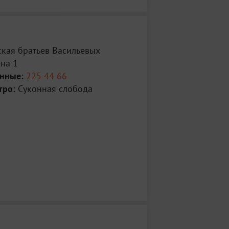
ская братьев Васильевых
ина 1
анные:
225 44 66
тро:
Суконная слобода