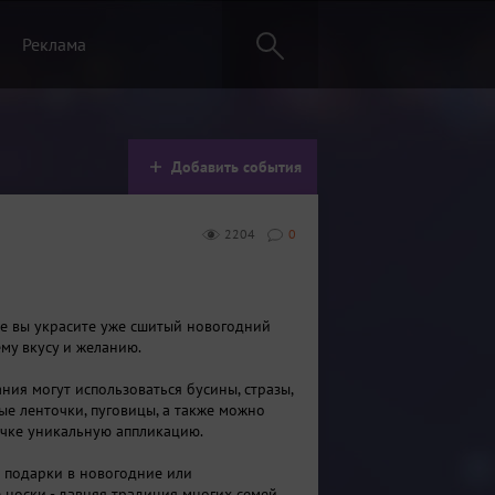
Реклама
Добавить события
2204
0
се вы украсите уже сшитый новогодний
ему вкусу и желанию.
ния могут использоваться бусины, стразы,
ые ленточки, пуговицы, а также можно
очке уникальную аппликацию.
 подарки в новогодние или
 носки - давняя традиция многих семей