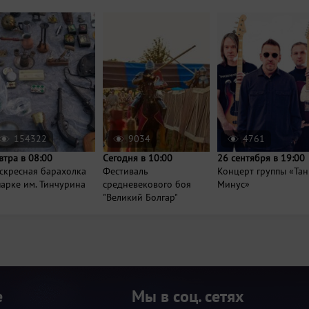
154322
9034
4761
втра в 08:00
Сегодня в 10:00
26 сентября в 19:00
скресная барахолка
Фестиваль
Концерт группы «Та
парке им. Тинчурина
средневекового боя
Минус»
"Великий Болгар"
е
Мы в соц. сетях