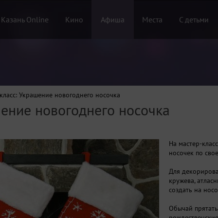
 Казань Online
Кино
Афиша
Места
С детьми
класс: Украшение новогоднего носочка
шение новогоднего носочка
На мастер-клас
носочек по сво
Для декорирова
кружева, атласн
создать на нос
Обычай прятать
рождественские