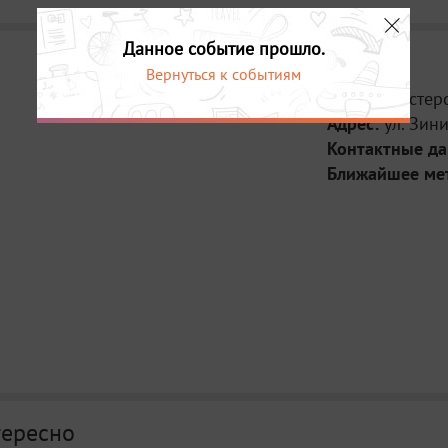
Данное событие прошло.
Вернуться к событиям
Место:
Мастер
Адрес:
ул. Зин
Контактные д
Ближайшее ме
тересно