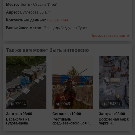
Место:
Театр - Студии "Игра"
Адрес:
Бутлерова 30 а, 4
Контактные данные:
89053773443
Ближайшее метро:
Площадь Габдуллы Тукая
Просмотреть на карте
Так же вам может быть интересно
72924
9046
154327
Завтра в 08:00
Сегодня в 10:00
Завтра в 08:00
Барахолка на
Фестиваль
Воскресная барахол
Гудованцева
средневекового боя "...
парке и...