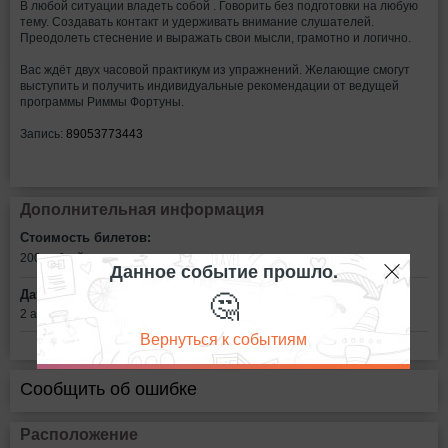
В любой ситуации владеть собой . Говорить без подготовки на любую
тему. Создавать контакт и удерживать внимание слушателей.
Преодолеть стеснение и выражать свои мысли, грамотно и логично.
Вас ждёт двух часовой практикум из упражнений. Желающие смогут
выступить и получить индивидуальные рекомендации от ведущей
программы Риммы Фортуны.
Запись:
89053773443
Дополнительная информация
Стоимость билетов:
200
рублей
Данное событие прошло.
🤔
Дата:
2 апреля в 14:00
Вернуться к событиям
Сообщить об ошибке
Расположение