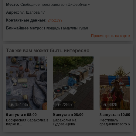
Место:
Свободное пространство «Циферблат»
Адрес:
ул. Щапова 47
Контактные данные:
2452199
Ближайшее метро:
Площадь Габдуллы Тукая
Просмотреть на карте
Так же вам может быть интересно
154285
72897
8928
9 августа в 08:00
9 августа в 08:00
8 августа в 10:00
Воскресная барахолка в
Барахолка на
Фестиваль
парке и...
Гудованцева
средневекового боя ".