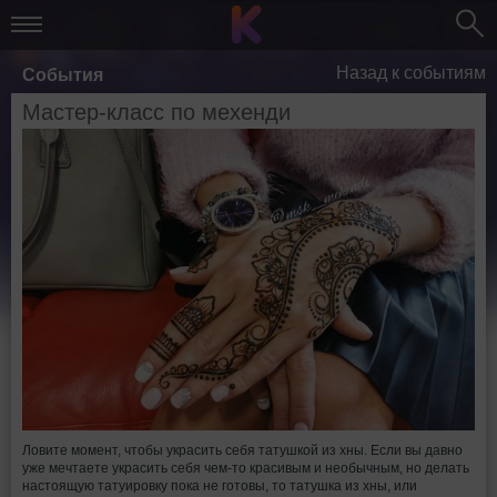
Назад к событиям
События
Мастер-класс по мехенди
Ловите момент, чтобы украсить себя татушкой из хны. Если вы давно
уже мечтаете украсить себя чем-то красивым и необычным, но делать
настоящую татуировку пока не готовы, то татушка из хны, или