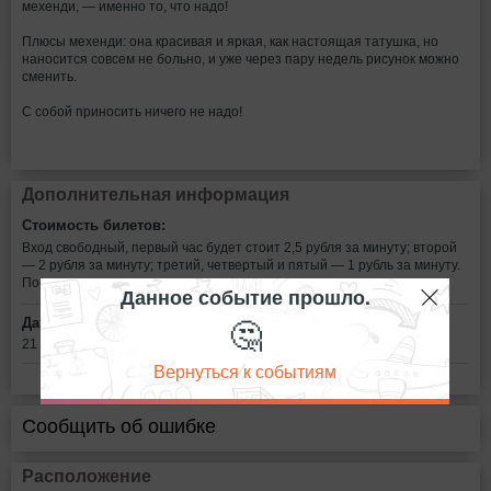
мехенди, — именно то, что надо!
Плюсы мехенди: она красивая и яркая, как настоящая татушка, но
наносится совсем не больно, и уже через пару недель рисунок можно
сменить.
С собой приносить ничего не надо!
Дополнительная информация
Стоимость билетов:
Вход свободный, первый час будет стоит 2,5 рубля за минуту; второй
— 2 рубля за минуту; третий, четвертый и пятый — 1 рубль за минуту.
После пятого часа время традиционно останавливается.
Данное событие прошло.
🤔
Дата:
21 октября в 19:00
Вернуться к событиям
Сообщить об ошибке
Расположение