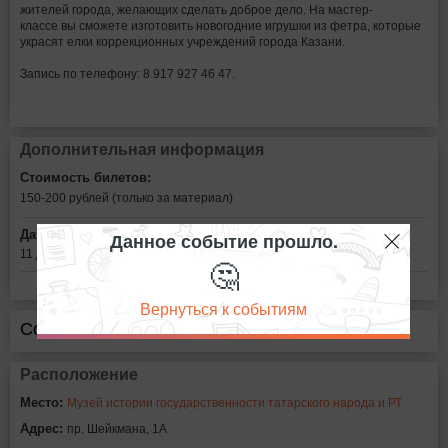
жителей города, желающих сделать доброе дело. На мастер-
классе вы сможете изготовить новогодние игрушки из фетра, которые
украсят елки коррекционных учреждений города Казани.
Запись по телефону: 8 917 927 46 47.
Дополнительная информация
Стоимость билетов:
150-200 рублей (только за материал)
Дата:
Данное событие прошло.
11 декабря в 11:00
🤔
Вернуться к событиям
Сообщить об ошибке
Расположение
Место:
Музей истории государственности татарского народа и РТ
Адрес:
пр. Шейкмана, 1А