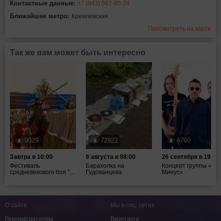
Контактные данные:
+7 (843) 567-80-24
Ближайшее метро:
Кремлёвская
Просмотреть на карте
Так же вам может быть интересно
9029
72922
4760
Завтра в 10:00
9 августа в 08:00
26 сентября в 19:00
Фестиваль
Барахолка на
Концерт группы «Та
средневекового боя "...
Гудованцева
Минус»
О сайте
Мы в соц. сетях
Рекламодателям
Вконтакте