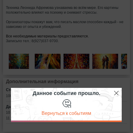
Техника Леонида Афремова узнаваема во всём мире. Его картины
положительно влияют на психику и снимают стрессы.
Организаторы покажут вам, что писать маслом способен каждый - не
зависимо от опыта и убеждений.
Все необходимые материалы предоставляются.
Записьпо тел.: 8(927)037-9700.
Дополнительная информация
Стоимость билетов:
Данное событие прошло.
1000 - 1500
рублей
🤔
Дата:
Вернуться к событиям
10 декабря в 11:00
11 декабря в 11:00