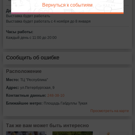
Вернуться к событиям
Дата:
Выставка будет работать
Выставка будет работать с 4 ноября до 8 января
Часы работы:
Каждый день с 11:00 до 20:00
Сообщить об ошибке
Расположение
Место:
ТЦ "Республика"
Адрес:
ул.Петербургская, 9
Контактные данные:
248-38-10
Ближайшее метро:
Площадь Габдуллы Тукая
Просмотреть на карте
Так же вам может быть интересно