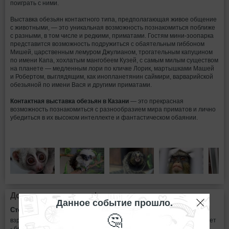
поиграть с ними.
Выставка обезьян контактного типа, предполагающая живое общение
с животными, — это уникальная возможность познакомиться поближе
с разными, в том числе и редкими, приматами. Гостям мини-зоопарка
представится возможность подружиться с обаятельным гиббоном
Мишей, царственным лемуром Джулианом, трогательным капуцином
по имени Капа, хохлатым мангобеем Кузей, с самым милым существом
на планете — медленным лори по кличке Лорик, мартышками Машей
и Робертом, выглядящим, как инопланетянин саймири, варварийской
обезьяной по имени Вася и другими приматами.
Контактная выставка обезьян в Казани
— это прекрасная
возможность познакомиться с разнообразием мира приматов и лично
убедиться в их высоком интеллекте и фантастическом обаянии.
Дополнительная информация
Данное событие прошло.
Стоимость билетов:
🤔
взрослый - 250 рублей
дети и пенсионеры - 200 рублей
дети до 3х лет
- бесплатно.
группы от 10 человек - 150 рублей/чел.