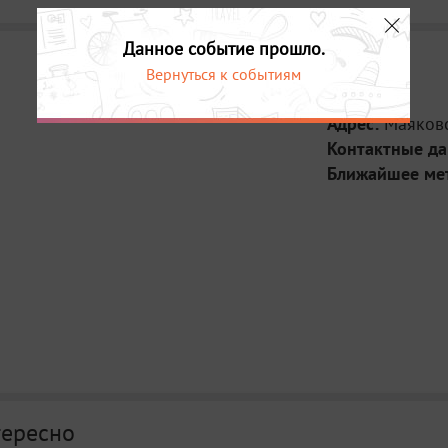
Данное событие прошло.
Вернуться к событиям
Место:
Адрес:
Маяковс
Контактные д
Ближайшее ме
тересно