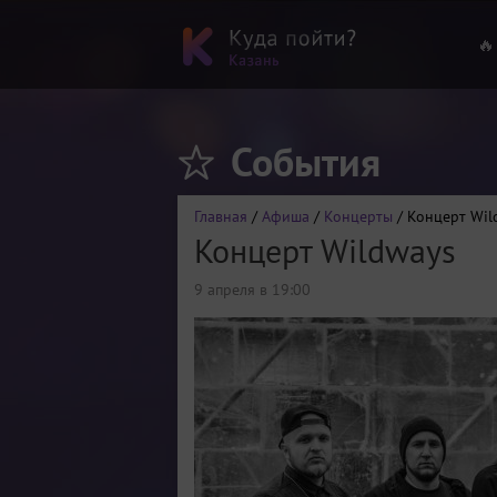
🔥
События
Главная
/
Афиша
/
Концерты
/ Концерт Wil
Концерт Wildways
9 апреля в 19:00