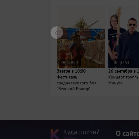
8964
4751
Завтра в 10:00
26 сентября в 
Фестиваль
Концерт групп
средневекового боя
Минус»
"Великий Болгар"
О сайт