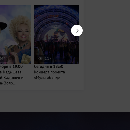
044
117
778
ября в 19:00
Сегодня в 18:30
14 августа в 18:00
а Кадышева,
Концерт проекта
Вечер джаза и шахмат
ий Кадышев и
«Мультибэнд»
ь Золо...