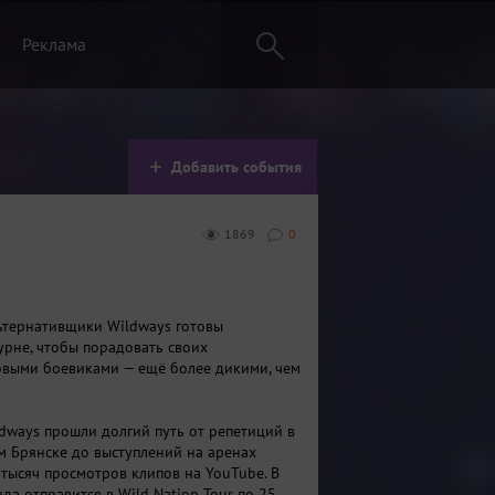
Реклама
Добавить события
1869
0
тернативщики Wildways готовы
урне, чтобы порадовать своих
выми боевиками — ещё более дикими, чем
ldways прошли долгий путь от репетиций в
м Брянске до выступлений на аренах
 тысяч просмотров клипов на YouTube. В
да отправится в Wild Nation Tour по 25