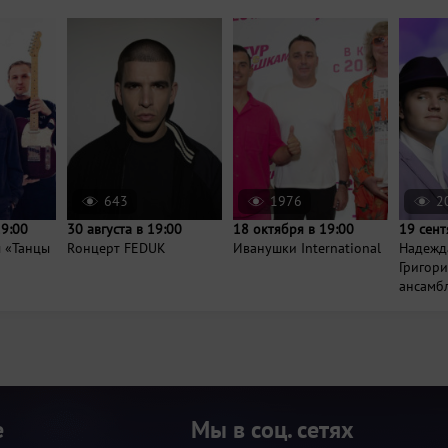
643
1976
2
19:00
30 августа в 19:00
18 октября в 19:00
19 сент
ы «Танцы
Rонцерт FEDUK
Иванушки International
Надежд
Григор
ансамбл
е
Мы в соц. сетях