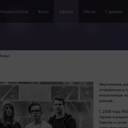
 Казань Online
Кино
Афиша
Места
С детьми
dways
Неутомимые аль
отправиться в т
поклонников но
раньше.
С 2008 года Wi
гараже в родно
Европы и сотен
этом году коман