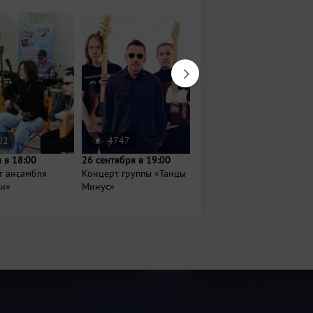
02
4747
605
 в 18:00
26 сентября в 19:00
8 августа в 20:00
т ансамбля
Концерт группы «Танцы
Концерт-дискотека
и»
Минус»
Фирдуса Тямаева