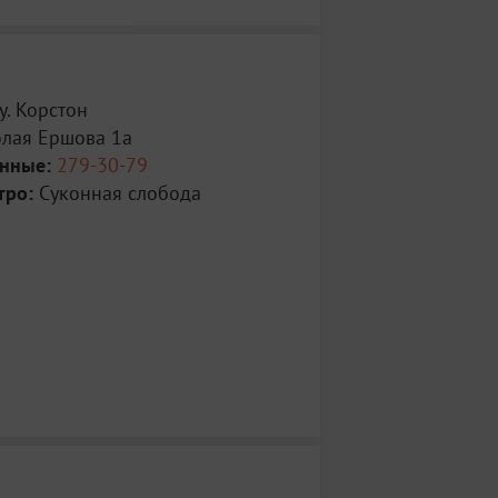
ty. Корстон
олая Ершова 1а
анные:
279-30-79
тро:
Суконная слобода