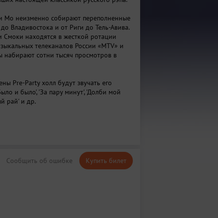
и Мо неизменно собирают переполненные
до Владивостока и от Риги до Тель-Авива.
и Смоки находятся в жесткой ротации
зыкальных телеканалов России «MTV» и
пы набирают сотни тысяч просмотров в
ены Pre-Party холл будут звучать его
ыло и было', 'За пару минут', 'Долби мой
й рай' и др.
Сообщить об ошибке
Купить билет