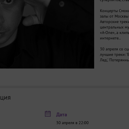
Концерты Смок
залы от Москвы 
Авторские трек
центральных му
«A-One», а кли
интернете..
30 апреля со сц
лучшие треки: 'Б
Лед', 'Потерянны
ция
Дата
30 апреля в 22:00