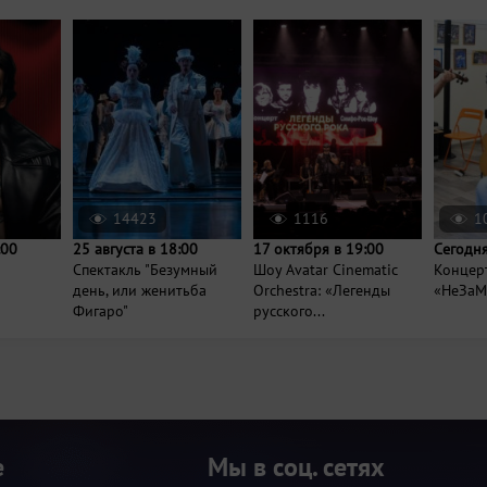
14423
1116
1
:00
25 августа в 18:00
17 октября в 19:00
Сегодня
Спектакль "Безумный
Шоу Avatar Cinematic
Концер
день, или женитьба
Orchestra: «Легенды
«НеЗаМ
Фигаро"
русского...
е
Мы в соц. сетях