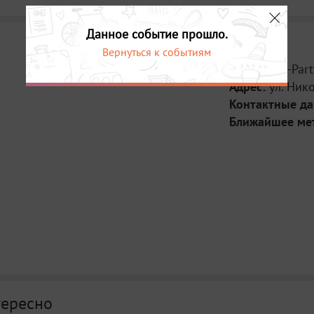
Данное событие прошло.
Вернуться к событиям
Место:
Pre-Par
Адрес:
ул. Ник
Контактные д
Ближайшее ме
тересно