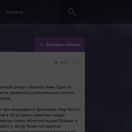
Реклама
Добавить события
2853
0
ьтовый рэпер с берегов Невы. Один из
ых и уважаемых русскоязычных хип-хоп
 мире.
н-при легендарного фестиваля «Rap Music»,
ий в 10-ку самых известных людей
 версии газеты «Комсомольская Правда» и
dex») и автор более чем десятка
вших настоящей классикой русского рэпа.