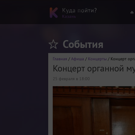
🔥
События
Главная
/
Афиша
/
Концерты
/ Концерт орг
Концерт органной м
25 февраля в 18:00