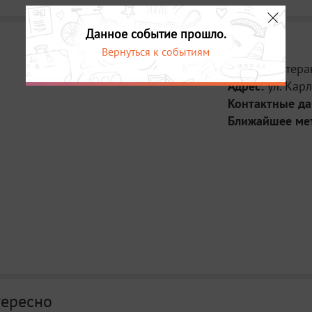
Данное событие прошло.
Вернуться к событиям
Место:
Лютеран
Адрес:
ул. Карл
Контактные д
Ближайшее ме
тересно