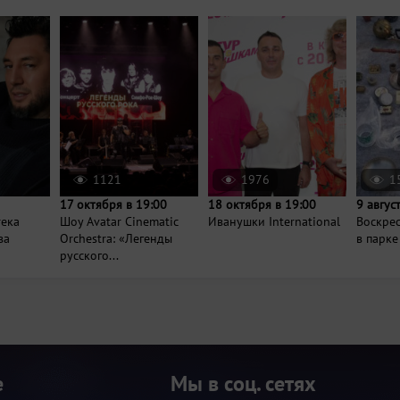
1121
1976
1
17 октября в 19:00
18 октября в 19:00
9 авгус
тека
Шоу Avatar Cinematic
Иванушки International
Воскре
ва
Orchestra: «Легенды
в парке
русского...
е
Мы в соц. сетях