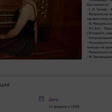
Шостаковичу»
- С. И. Танеев 
- Музыкально-л
неизвестному а
- Ф. Мендельсо
- И.С.Бах – Хора
("Вставайте, зо
- Импровизация
- Музыкально-л
помощи не пр
- Музыкально-
- М. Таривердие
«Полифоническ
- Музыкально-л
до конца»
- Музыкально-л
- Л. Вьерн – Си
ция
- Музыкально-л
- И. С. Бах – Т
Дата
25 февраля в 18:00