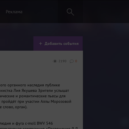
Реклама
Добавить события
2190
0
го органного наследия публике
анистка
Лия
Якушева
Зрители услышат
сические и романтические пьесы для
т пройдёт при участии Аллы Морозовой
 слово, орган).
релюдия и фуга c-moll BWV 546
итературная композиция «Посвящение Д.Д.