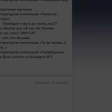
– Хоральные вариации
итературная композиция «Памятник
ктеру»
н - Прелюдия и фуга до-минор, ор.37
л «Wachet auf, ruft uns die Stimme»
вёт нас голос") BWV 645
 - исп. Лия Якушева
итературная композиция «Ты же знаешь, я
иму…»
литературная композиция «Петербуржец»
в Basso ostinato из Концерта № 2
ая тетрадь»
итературная композиция «Проводи меня
итературная композиция «На гармонии»
мфония №2 e-moll : II часть
Сообщить об ошибке
итературная композиция «Каданс»
окката и фуга F-dur BWV 540