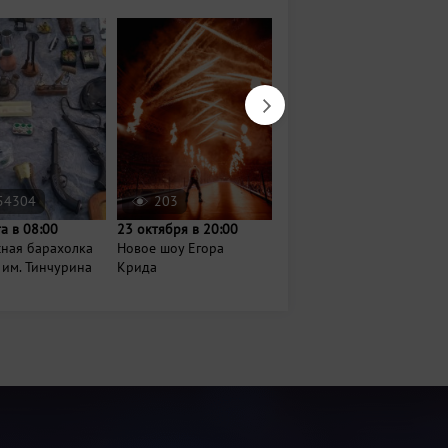
54304
203
774
та в 08:00
23 октября в 20:00
14 августа в 18:00
сная барахолка
Новое шоу Егора
Вечер джаза и шахмат
 им. Тинчурина
Крида