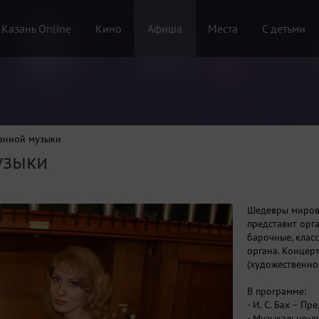
 Казань Online
Кино
Афиша
Места
С детьми
анной музыки
узыки
Шедевры мирово
представит орг
барочные, клас
органа. Концер
(художественное
В программе:
- И. С. Бах – П
- Музыкально-л