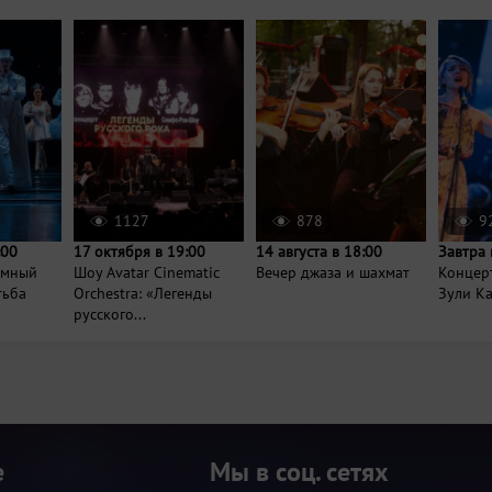
1127
878
9
:00
17 октября в 19:00
14 августа в 18:00
Завтра 
умный
Шоу Avatar Cinematic
Вечер джаза и шахмат
Концер
тьба
Orchestra: «Легенды
Зули К
русского...
е
Мы в соц. сетях