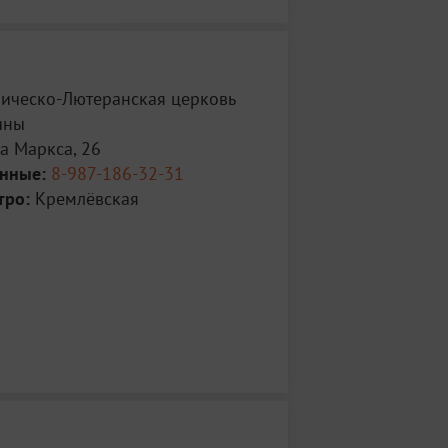
лическо-Лютеранская церковь
ины
а Маркса, 26
анные:
8-987-186-32-31
тро:
Кремлёвская