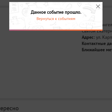
Данное событие прошло.
Вернуться к событиям
Место:
Еванге
Святой Екатер
Адрес:
ул. Карл
Контактные д
Ближайшее ме
тересно