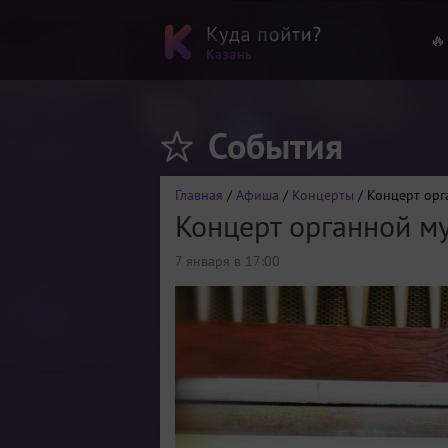
🔥
События
Главная
/
Афиша
/
Концерты
/ Концерт орг
Концерт органной м
7 января в 17:00