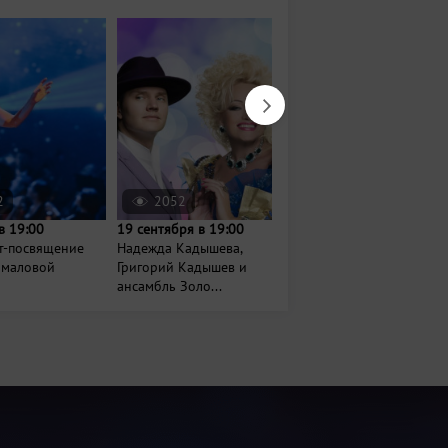
2
2052
1987
в 19:00
19 сентября в 19:00
18 октября в 19:00
т-посвящение
Надежда Кадышева,
Иванушки International
амаловой
Григорий Кадышев и
ансамбль Золо...