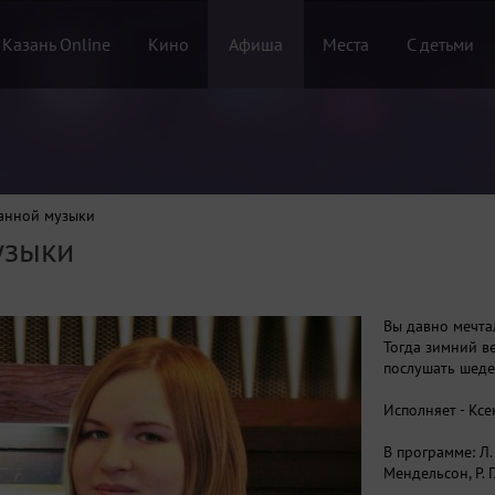
 Казань Online
Кино
Афиша
Места
С детьми
анной музыки
узыки
Вы давно мечта
Тогда зимний ве
послушать шед
Исполняет - Ксе
В программе: Л. 
Мендельсон, Р. Г