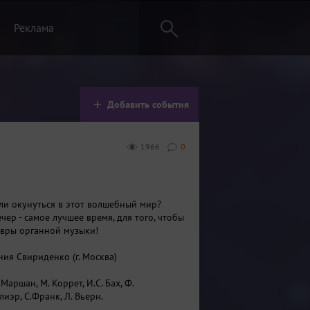
Реклама
Добавить события
1966
0
ли окунуться в этот волшебный мир?
чер - самое лучшее время, для того, чтобы
евры органной музыки!
ния Свириденко (г. Москва)
Маршан, М. Коррет, И.С. Бах, Ф.
лиэр, С.Франк, Л. Вьерн.