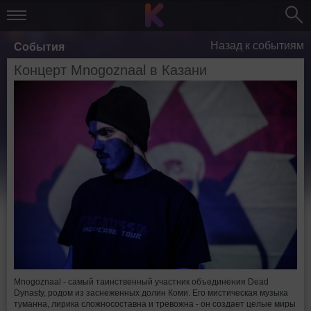
Назад к событиям
События
Концерт Mnogoznaal в Казани
Mnogoznaal - самый таинственный участник объединения Dead
Dynasty, родом из заснеженных долин Коми. Его мистическая музыка
туманна, лирика сложносоставна и тревожна - он создает целые миры