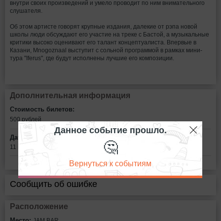
внутри своих произведений и умело проводит по ним внимательного
слушателя.
Об этом артисте говорят крупные издания, далекие от рэпа новой
школы люди обсуждают его участие на треке с Бастой, а музыкальные
критики высоко оценивают его талант концептуалиста. Впервые в
Казани, Mnogoznaal выступит с сольной программой в рамках мини-
тура "Iferus", где будут исполнены лучшие его композиции.
Дополнительная информация
Стоимость билетов:
500
рублей
Данное событие прошло.
Дата:
🤔
11 марта в 19:00
Вернуться к событиям
Сообщить об ошибке
Расположение
Место:
JAM BAR