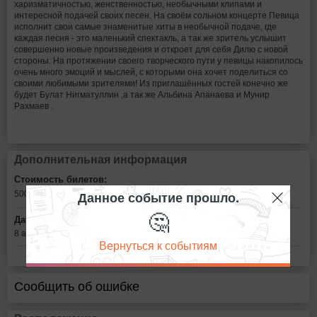
харизматичностью, женственностью, необычными клипами и
интересной подачей своих песен. На своём сольном концерте Певица
исполнит свои самые знаменитые хиты в необычной подаче, где
каждая песня - это маленький спектакль, а так же зритель услышит
совершенно новые произведения и откроет для себя Дилю с новой
стороны. На протяжении своего творческого пути у певицы накопилось
очень много эмоций и мыслей, с которыми она хочет поделиться со
своими любимыми зрителями! Из приглашённых гостей конечно же
будет Булат Нигматуллин ,а так же Альбина Апанаева и Мунир
Рахмаев .
Дополнительная информация
Стоимость билетов:
Данное событие прошло.
500 - 1100
рублей
🤔
Дата:
8 апреля в 17:00
Вернуться к событиям
Сообщить об ошибке