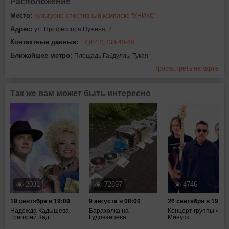
Расположение
Место:
Культурно-спортивный комплекс "УНИКС"
Адрес:
ул. Профессора Нужина, 2
Контактные данные:
+7 (843) 238-40-68
Ближайшее метро:
Площадь Габдуллы Тукая
Просмотреть на карте
Так же вам может быть интересно
2031
72897
4746
19 сентября в 19:00
9 августа в 08:00
26 сентября в 19:00
Надежда Кадышева,
Барахолка на
Концерт группы «Та
Григорий Кад...
Гудованцева
Минус»