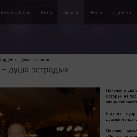
 Казань Online
Кино
Афиша
Места
С детьми
кордеон – душа эстрады»
 – душа эстрады»
Николай и Свет
который на про
своим творчест
В их репертуаре
душевного шанс
Николай – муль
«Полесские зори