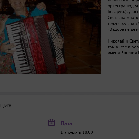
оркестра под у
Беларусь), уча
Светлана много
телепередачи «
«Задорные девч
Николай и Свет
том числе в ре
имени Евгения 
ция
Дата
1 апреля в 18:00