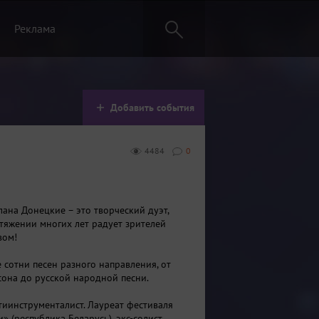
Реклама
Добавить события
4484
0
лана Донецкие – это творческий дуэт,
тяжении многих лет радует зрителей
вом!
 сотни песен разного направления, от
она до русской народной песни.
тиинструменталист. Лауреат фестиваля
» (республика Беларусь), экс-солист