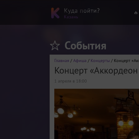
🔥
События
Главная
/
Афиша
/
Концерты
/ Концерт «Ак
Концерт «Аккордеон
1 апреля в 18:00