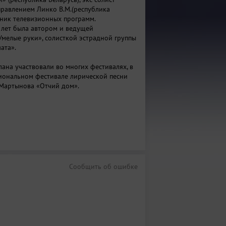
правлением Линко В.М.(республика
стник телевизионных программ.
 лет была автором и ведущей
Умелые руки», солисткой эстрадной группы
ата».
лана участвовали во многих фестивалях, в
гиональном фестивале лирической песни
Мартынова «Отчий дом».
Сообщить об ошибке