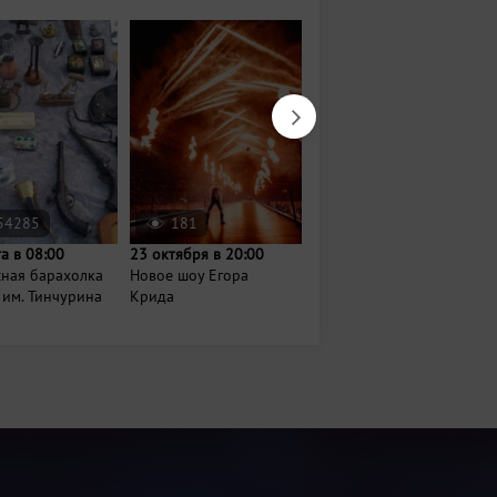
54285
181
1114
та в 08:00
23 октября в 20:00
17 октября в 19:00
сная барахолка
Новое шоу Егора
Шоу Avatar Cinematic
 им. Тинчурина
Крида
Orchestra: «Легенды
русского...