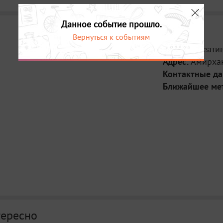
Данное событие прошло.
Вернуться к событиям
Место:
Креати
Адрес:
Амирхан
Контактные д
Ближайшее ме
тересно