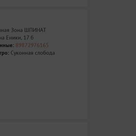
вная Зона ШПИНАТ
а Еники, 17 б
анные:
89872976165
тро:
Суконная слобода