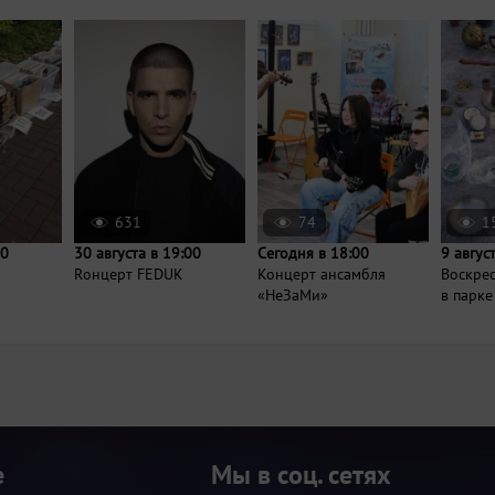
631
74
1
00
30 августа в 19:00
Сегодня в 18:00
9 авгус
Rонцерт FEDUK
Концерт ансамбля
Воскре
«НеЗаМи»
в парке
е
Мы в соц. сетях