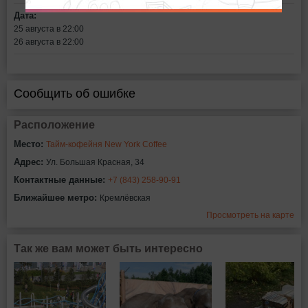
Дата:
25 августа в 22:00
26 августа в 22:00
Сообщить об ошибке
Расположение
Место:
Тайм-кофейня New York Coffee
Адрес:
Ул. Большая Красная, 34
Контактные данные:
+7 (843) 258-90-91
Ближайшее метро:
Кремлёвская
Просмотреть на карте
Так же вам может быть интересно