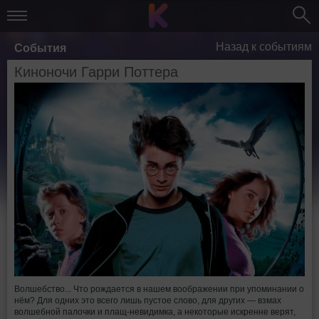
Назад к событиям
События
Киноночи Гарри Поттера
Волшебство... Что рождается в нашем воображении при упоминании о
нём? Для одних это всего лишь пустое слово, для других — взмах
волшебной палочки и плащ-невидимка, а некоторые искренне верят,