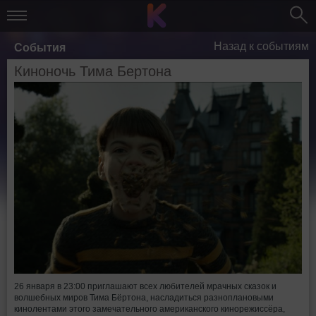
Назад к событиям
События
Киноночь Тима Бертона
26 января в 23:00 приглашают всех любителей мрачных сказок и
волшебных миров Тима Бёртона, насладиться разноплановыми
кинолентами этого замечательного американского кинорежиссёра,