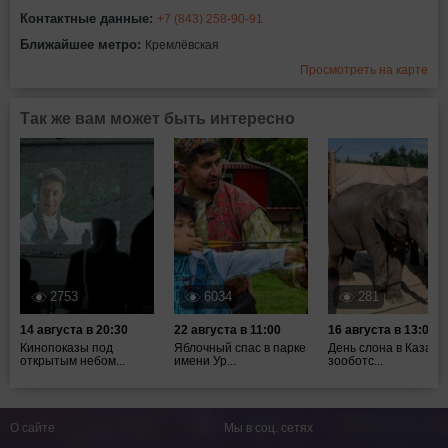
Контактные данные:
+7 (843) 258-90-91
Ближайшее метро:
Кремлёвская
Просмотреть на карте
Так же вам может быть интересно
2753
6034
281
14 августа в 20:30
22 августа в 11:00
16 августа в 13:00
Кинопоказы под
Яблочный спас в парке
День слона в Казанс
открытым небом...
имени Ур...
зооботс...
О сайте
Мы в соц. сетях