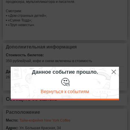
продюсера, мультипликатора и писателя.
Смотрим:
• «Дом странных детей»;
• «Суини Тодд»;
• «Труп невесты».
Дополнительная информация
Стоимость билетов:
350 рублей|чай, кофе и снеки включены в стоимость
Данное событие прошло.
Дата:
🤔
26 января в 23:00
Вернуться к событиям
Сообщить об ошибке
Расположение
Место:
Тайм-кофейня New York Coffee
Адрес:
Ул. Большая Красная, 34