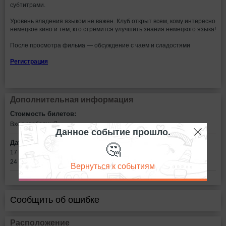
субтитрами.
Уровень владения языком не важен. Клуб открыт всем, кому интересно
немецкое кино и тем, кто стремится улучшить знания немецкого языка!
После просмотра фильма — обсуждение с чаем и сладостями
Регистрация
Дополнительная информация
Стоимость билетов:
Вход свободный
Данное событие прошло.
🤔
Дата:
17 марта в 16:00
24 марта в 16:00
Вернуться к событиям
Сообщить об ошибке
Расположение