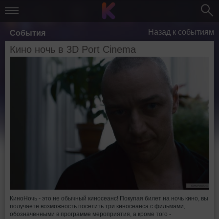
Назад к событиям
События
Кино ночь в 3D Port Cinema
КиноНочь - это не обычный киносеанс! Покупая билет на ночь кино, вы
получаете возможность посетить три киносеанса с фильмами,
обозначенными в программе мероприятия, а кроме того -