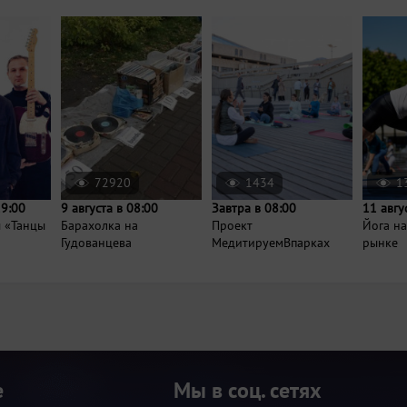
72920
1434
1
19:00
9 августа в 08:00
Завтра в 08:00
11 авгу
ы «Танцы
Барахолка на
Проект
Йога н
Гудованцева
МедитируемВпарках
рынке
е
Мы в соц. сетях