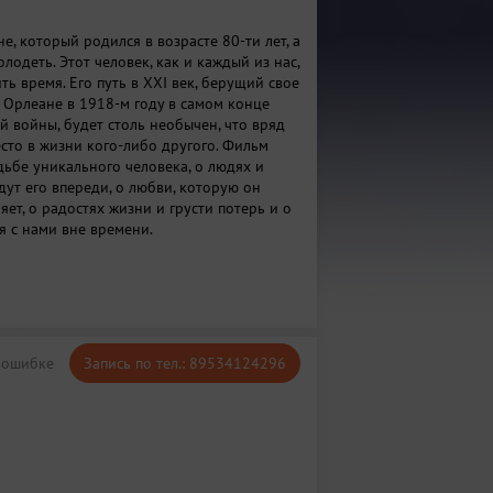
, который родился в возрасте 80-ти лет, а
лодеть. Этот человек, как и каждый из нас,
ть время. Его путь в ХХI век, берущий свое
 Орлеане в 1918-м году в самом конце
 войны, будет столь необычен, что вряд
есто в жизни кого-либо другого. Фильм
дьбе уникального человека, о людях и
дут его впереди, о любви, которую он
яет, о радостях жизни и грусти потерь и о
ся с нами вне времени.
 ошибке
Запись по тел.: 89534124296