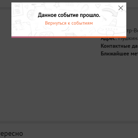
Данное событие прошло.
Вернуться к событиям
Место:
Театр-В
Адрес:
Пушкин
Контактные д
Ближайшее ме
тересно