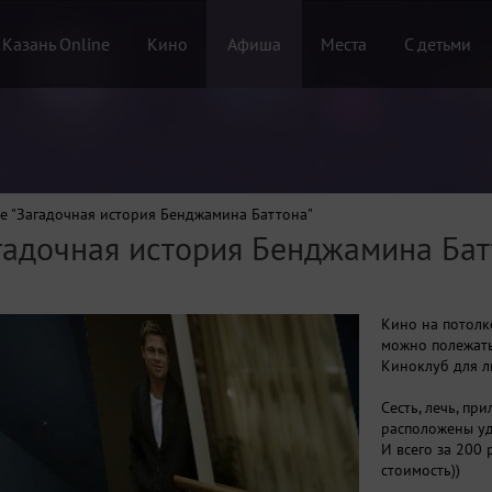
 Казань Online
Кино
Афиша
Места
С детьми
е "Загадочная история Бенджамина Баттона"
гадочная история Бенджамина Бат
Кино на потолк
можно полежать
Киноклуб для л
Сесть, лечь, пр
расположены уд
И всего за 200 
стоимость))