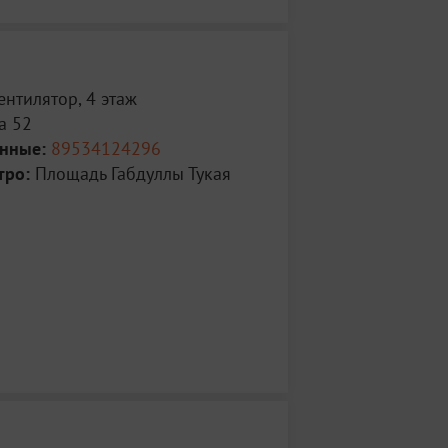
ентилятор, 4 этаж
а 52
анные:
89534124296
тро:
Площадь Габдуллы Тукая