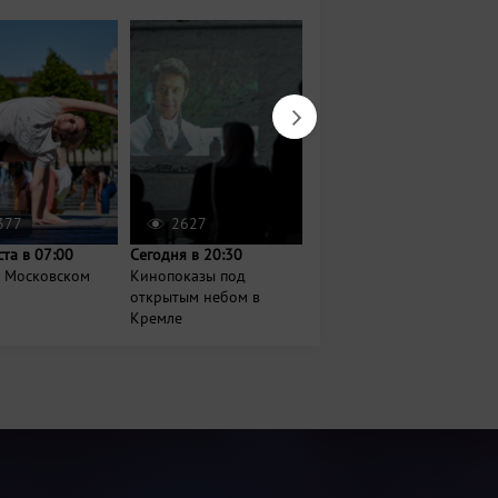
377
2627
21
ста в 07:00
Сегодня в 20:30
9 августа в 19:00
а Московском
Кинопоказы под
Показ анимационного
открытым небом в
фильма «Зверополис
Кремле
2»