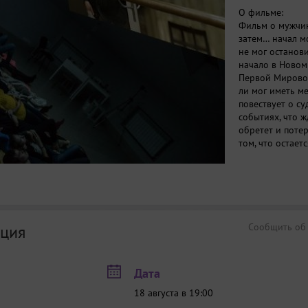
О фильме:
Фильм о мужчине
затем… начал мо
не мог останови
начало в Новом
Первой Мировой
ли мог иметь м
повествует о су
событиях, что ж
обретет и потер
том, что остает
Сообщить об
ция
Дата
18 августа в 19:00