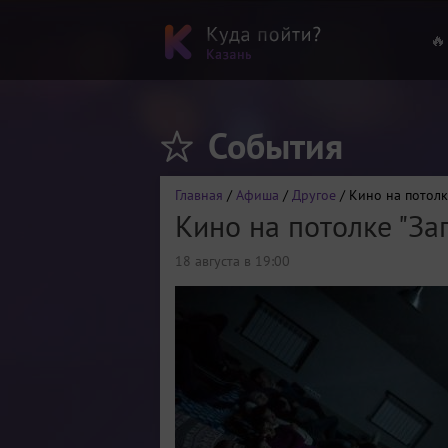
🔥
События
Главная
/
Афиша
/
Другое
/ Кино на потолк
Кино на потолке "За
18 августа в 19:00