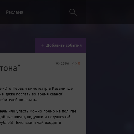
Реклама
Добавить события
2596
0
тона"
е - Это Первый кинотеатр в Казани где
 и даже поспать во время сеанса!
юбителей полежать.
илечь или упасть можно прямо на пол, где
обные пледы, подушки и подушечки!
рублей! Печеньки и чай входят в