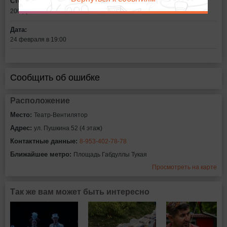
Стоимость билетов:
200
рублей
Дата:
24 февраля в 19:00
Сообщить об ошибке
Расположение
Место:
Театр-Вентилятор
Адрес:
ул. Пушкина 52 (4 этаж)
Контактные данные:
8-953-402-78-78
Ближайшее метро:
Площадь Габдуллы Тукая
Просмотреть на карте
Так же вам может быть интересно