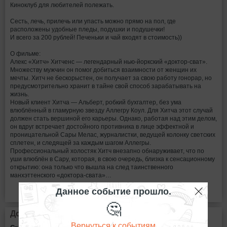
Киноклуб для любителей полежать.
Сесть, лечь, прилечь или упасть можно прямо на пол, где
расположены удобные пледы, подушки и подушечки!
И всего за 200 рублей! Печеньки и чай входят в стоимость))
О фильме:
Алекс «Хитч» Хитченс — легендарный нью-йоркский «доктор-сват».
Множеству мужчин он помог добиться взаимности от женщин их
мечты. Хитч не бескорыстен, он получает за свою работу гонорар, но
предусмотрительно хранит в тайне свой способ зарабатывать на
жизнь.
Новый клиент Хитча — Альберт, робкий бухгалтер, без ума
влюблённый в гламурную звезду Аллегру Коул. Для Хитча этот случай
должен стать вершиной его карьеры. Однако, работая над этим делом,
он вдруг встречает достойного противника в лице эффектной и
проницательной Сары Мелас, журналистки, ведущей колонку светских
сплетен, и следящей за каждым шагом Аллегры.
Профессиональный холостяк Хитч внезапно обнаруживает, что по
уши влюблён в Сару, которая, в свою очередь, близка к сенсационному
открытию: она только что вышла на след таинственного
манхэттенского «доктора-свата»…
Данное событие прошло.
🤔
Дополнительная информация
Вернуться к событиям