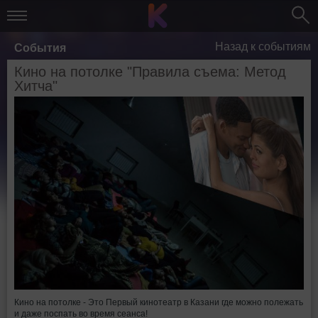
Назад к событиям
События
Кино на потолке "Правила съема: Метод
Хитча"
Кино на потолке - Это Первый кинотеатр в Казани где можно полежать
и даже поспать во время сеанса!