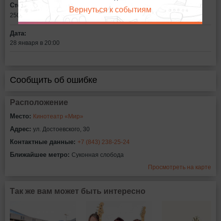
Стоимость билетов:
Вернуться к событиям
250
рублей
Дата:
28 января в 20:00
Сообщить об ошибке
Расположение
Место:
Кинотеатр «Мир»
Адрес:
ул. Достоевского, 30
Контактные данные:
+7 (843) 238-25-24
Ближайшее метро:
Суконная слобода
Просмотреть на карте
Так же вам может быть интересно