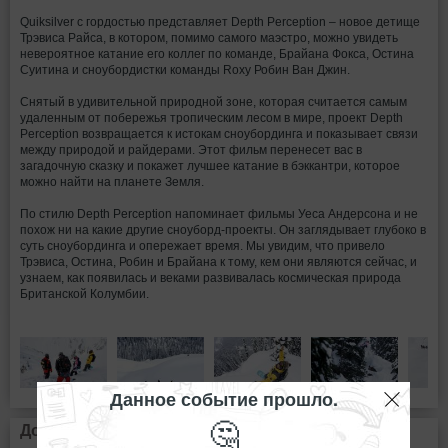
Quiksilver с гордостью представляет Depth Perception – новое детище
Трэвиса Райса, в котором, помимо самого маэстро, можно увидеть
невероятное катание его коллег по команде, Брайана Фокса, Остина
Суитина и сноубордистки команды Roxy Робин Ван Джин.
Снятый в удивительной природной зоне, которая считается самым
удаленным от побережья тропическим лесом в мире, проект Depth
Perception возвращается к истокам сноубординга и показывает связи
между природой и райдерами. Этот фильм перенесет вас в
загадочную сказку и покажет лучшее катание в бэккантри, которое
можно найти на планете Земля.
По стилю Depth Perception напоминает фильмы Уеса Андерсона и не
похож ни на какие другие сноуборд-проекты. Он заглядывает глубоко в
суть сноубординга и опережает время. Мы увидим, что привело
Трэвиса, Остина, Робин и Брайана к тому, кем они являются сейчас, и
узнаем, как появилась и веками развивалась космическая природа
Британской Колумбии.
Данное событие прошло.
🤔
Дополнительная информация