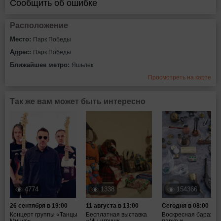
Сообщить об ошибке
Расположение
Место:
Парк Победы
Адрес:
Парк Победы
Ближайшее метро:
Яшьлек
Просмотреть на карте
Так же вам может быть интересно
4774
1338
154366
26 сентября в 19:00
11 августа в 13:00
Сегодня в 08:00
Концерт группы «Танцы
Бесплатная выставка
Воскресная барахол
Минус»
«Мы игрушк...
парке и...