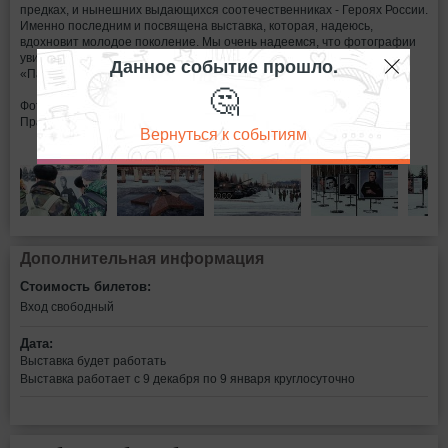
предках, и нынешних выдающихся соотечественниках - Героях России.
Именно последним и посвящена выставка, которая, надеюсь,
вдохновит молодое поколение. Мы очень надеемся, что фотографии
увидят как можно больше людей!», - отметила президент фонда
Данное событие прошло.
«Память поколений» Валентина Терешкова.
🤔
Фотовыставка открылась в День Героев Отечества при поддержке
Правительства РТ
Вернуться к событиям
Дополнительная информация
Стоимость билетов:
Вход свободный
Дата:
Выставка будет работать
Выставка работает с 9 декабря по 9 января круглосуточно