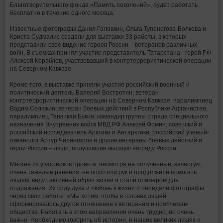
Благотворительного фонда «Память поколений», будет работать
бесплатно в течение одного месяца.
Известные фотографы Данил Головкин, Ольга Тупоногова-Волкова и
Криста Судмалис создали для выставки 33 работы, в которых
представили свое видение героев России – ветеранов различных
войн. В съемках принял участие представитель Татарстана - герой РФ
Алексей Кораблев, участвовавший в контртеррористической операции
на Северном Кавказе.
Кроме того, в выставке приняли участие российский военный и
политический деятель Валерий Востротин; ветеран
контртеррористической операции на Северном Кавказе, паралимпиец
Вадим Селюкин; ветеран боевых действий в Республике Афганистан,
паралимпиец Танаткан Букин; командир группы отряда специального
назначения Внутренних войск МВД РФ Алексей Фомин; советский и
российский исследователь Арктики и Антарктики, российский ученый-
океанолог Артур Чилингаров и другие ветераны боевых действий и
герои России – люди, получившие высшую награду России.
Многие из участников проекта, несмотря на полученные, зачастую,
очень тяжелые ранения, не опустили рук и продолжили помогать
людям, ведут активный образ жизни и стали примером для
подражания. Их силу духа и любовь к жизни и передали фотографы
через свои работы. «Мы хотим, чтобы в головах людей
сформировалось другое отношение к ветеранам и проблемам
общества. Работать в этом направлении очень трудно, но очень
важно. Необходимо говорить об истории, о наших великих людях и