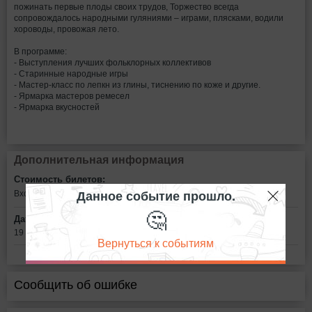
пожинать первые плоды своих трудов, Торжество всегда
сопровождалось народными гуляниями – играми, плясками, водили
хороводы, провожая лето.
В программе:
- Выступления лучших фольклорных коллективов
- Старинные народные игры
- Мастер-класс по лепкн из глины, тиснению по коже и другие.
- Ярмарка мастеров ремесел
- Ярмарка вкусностей
Дополнительная информация
Стоимость билетов:
Данное событие прошло.
Вход свободный
🤔
Дата:
19 августа в 14:00
Вернуться к событиям
Сообщить об ошибке