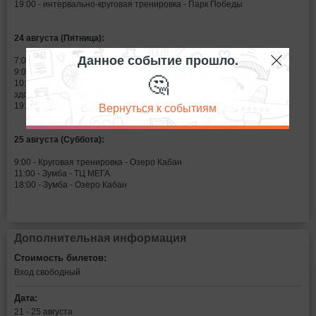
19:00 - интервально-круговая тренировка - Парк Победы
24 августа (Пятница):
Данное событие прошло.
7:00 - Стретчинг - Озеро Кабан
9:00 - Body-sculpt - Горкинско-Ометьевский лес
🤔
10:00 - Тренировка для детей с ограниченными возможностями
здоровья - Детский парк Калейдоскоп
Вернуться к событиям
19:00 - Стретчинг - ТЦ МЕГА
25 августа (Суббота):
9:00 - Круговая тренировка - Озеро Кабан
11:00 - Зумба - ТЦ МЕГА
18:00 - Зумба - Озеро Кабан
Дополнительная информация
Стоимость билетов:
Вход свободный
Дата:
21 - 25 августа