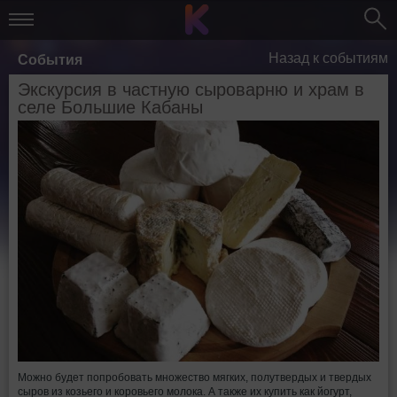
Назад к событиям
События
Экскурсия в частную сыроварню и храм в
селе Большие Кабаны
Можно будет попробовать множество мягких, полутвердых и твердых
сыров из козьего и коровьего молока. А также их купить как йогурт,