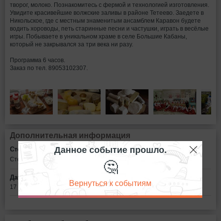
творог, молоко. Познакомитесь с фермой и технологией изготовления.
Увидите красивейшие волжские заливы в районе Тетеево. Заедете в
Никольское, где с местным знаменитым ансамблем Каравон будете
водить хороводы, петь старинные песни и частушки, играть в весёлые
игры. Побываете в уникальном храме в селе Большие Кабаны,
который не закрывался за три века ни разу.
Программа 6 часов.
Заказ по тел. 89053102307.
Дополнительная информация
Данное событие прошло.
Стоимость билетов:
🤔
Стоимость 1000, детский 850.
Дата:
Вернуться к событиям
17 декабря в 09:00