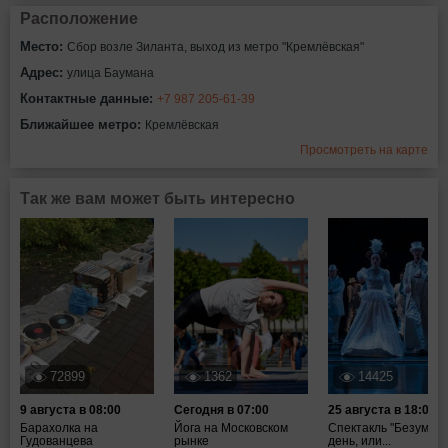
Расположение
Место:
Сбор возле Зиланта, выход из метро "Кремлёвская"
Адрес:
улица Баумана
Контактные данные:
+7 987 205-61-39
Ближайшее метро:
Кремлёвская
Просмотреть на карте
Так же вам может быть интересно
72899
1362
14425
9 августа в 08:00
Сегодня в 07:00
25 августа в 18:00
Барахолка на
Йога на Московском
Спектакль "Безумны
Гудованцева
рынке
день, или...