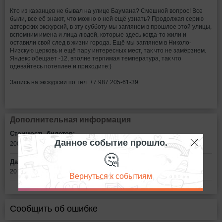
Кто из казанцев не бывал на улице Баумана? Смешной вопрос! Все
были, все её знают, что можно о ней ещё узнать? Продолжая серию
авторских экскурсий, в эту субботу мы заглянем в прошлое этой улицы,
вспомним имена и лица людей, которые здесь когда-то жили и
оставили свой след в жизни города. Ещё мы заглянем в Николо-
Низскую церковь и ещё пару интересных мест, так что не замёрзнем.
Яндекс обещает -12, вполне терпимая температура, так что
одевайтесь потеплее и приходите:)
Запись на экскурсии по тел. +7 987 205-61-39
Дополнительная информация
Стоимость билетов:
Данное событие прошло.
200
рублей
🤔
Дата:
20 января в 12:00
Вернуться к событиям
Сообщить об ошибке