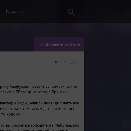
Реклама
Добавить события
3032
0
рику Алафузова посетит супрематический
ллектив 3Bgroup из города Брянска.
авантюры люди, решили ликвидировать все
е полотна и тем самым дать возможность
-то новому.
 это вы сможете наблюдать на Фабрике. Вас
подход к супрематической живописи