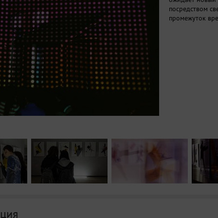
посредством св
промежуток вре
ция