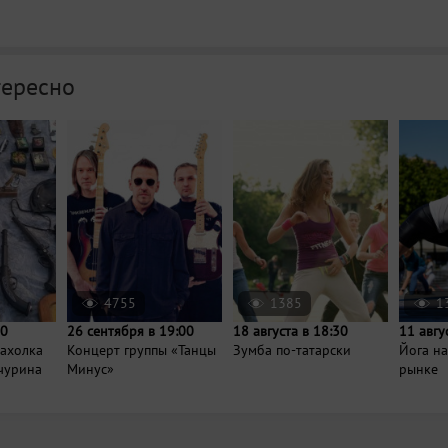
тересно
4755
1385
1
00
26 сентября в 19:00
18 августа в 18:30
11 авгу
рахолка
Концерт группы «Танцы
Зумба по-татарски
Йога н
нчурина
Минус»
рынке