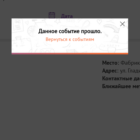
Дата
29 октября в 19:00
Данное событие прошло.
Вернуться к событиям
Место:
Фабрик
Адрес:
ул. Глад
Контактные д
Ближайшее ме