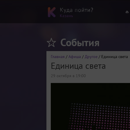
🔥
События
Главная
/
Афиша
/
Другое
/ Единица света
Единица света
29 октября в 19:00