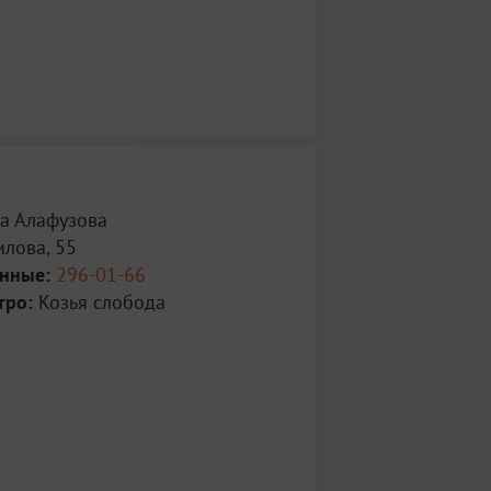
а Алафузова
илова, 55
анные:
296-01-66
тро:
Козья слобода