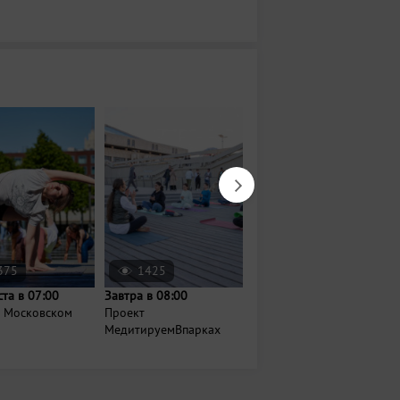
375
1425
2591
ста в 07:00
Завтра в 08:00
Сегодня в 20:30
а Московском
Проект
Кинопоказы под
МедитируемВпарках
открытым небом в
Кремле