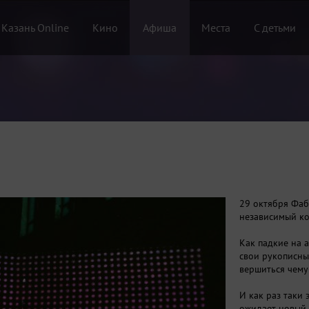
 Казань Online
Кино
Афиша
Места
С детьми
29 октября Фаб
независимый ко
Как падкие на 
свои рукописны
вершиться чему
И как раз таки
ожидает новый 