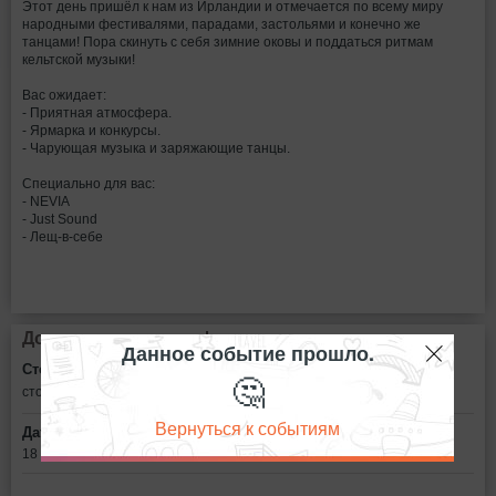
Этот день пришёл к нам из Ирландии и отмечается по всему миру
народными фестивалями, парадами, застольями и конечно же
танцами! Пора скинуть с себя зимние оковы и поддаться ритмам
кельтской музыки!
Вас ожидает:
- Приятная атмосфера.
- Ярмарка и конкурсы.
- Чарующая музыка и заряжающие танцы.
Специально для вас:
- NEVIA
- Just Sound
- Лещ-в-себе
Дополнительная информация
Данное событие прошло.
Стоимость билетов:
🤔
стоимость входа уточняется
Вернуться к событиям
Дата:
18 марта в 18:00