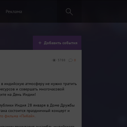
Реклама
Добавить события
3788
0
 в индийскую атмосферу не нужно тратить
 ресурсов и совершать многочасовой
дите на День Индии!
спублики Индия 28 января в Доме Дружбы
тана состоится праздничный концерт и
го фильма «ПиКей».
грамму представит ансамбль индийского