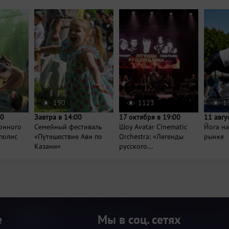
190
1123
1
00
Завтра в 14:00
17 октября в 19:00
11 авгу
онного
Семейный фестиваль
Шоу Avatar Cinematic
Йога н
полис
«Путешествие Ави по
Orchestra: «Легенды
рынке
Казани»
русского...
е
Мы в соц. сетях