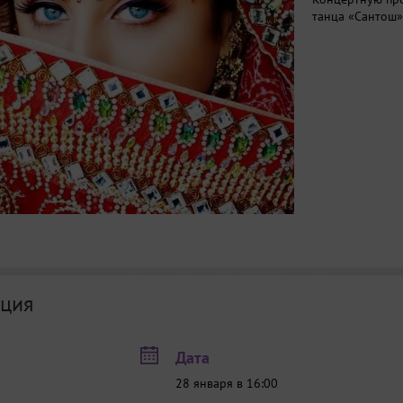
танца «Сантош»
ция
Дата
28 января в 16:00