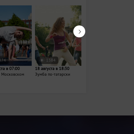
374
1384
31
ста в 07:00
18 августа в 18:30
Завтра в 12:00
а Московском
Зумба по-татарски
Музыкальный
фестиваль «Рок-
берега»