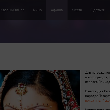
 Казань Online
Кино
Афиша
Места
С детьми
Для погружения
много средств,
перелёт. Прихо
В честь Дня Ре
народов Татарс
показ индийско
Концертную про