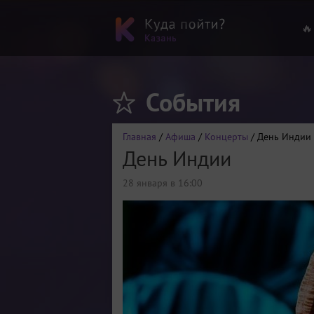
🔥
События
Главная
/
Афиша
/
Концерты
/ День Индии
День Индии
28 января в 16:00