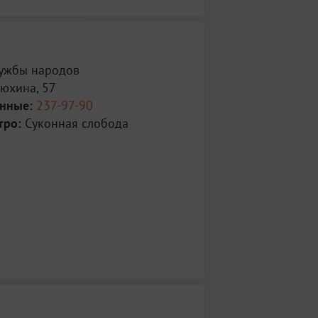
ужбы народов
люхина, 57
анные:
237-97-90
тро:
Суконная слобода