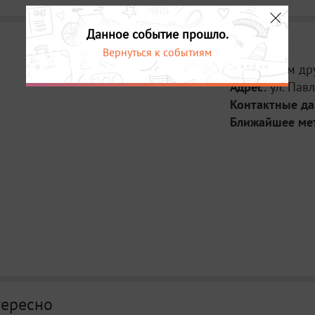
Данное событие прошло.
Вернуться к событиям
Место:
Дом др
Адрес:
ул. Пав
Контактные д
Ближайшее ме
тересно