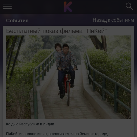
Назад к событиям
События
Бесплатный показ фильма "ПиКей"
Ко дню Республики в Индии
ПиКей, инопланетянин, высаживается на Землю в городе,