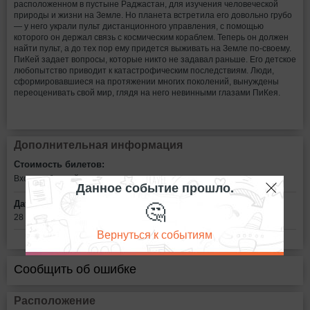
расположенном в пустыне Раджастан, для изучения человеческой
природы и жизни на Земле. Но планета встретила его довольно грубо
— у него украли пульт дистанционного управления, с помощью
которого он держал связь с космическим кораблем. Теперь он должен
найти пульт, а до тех пор ему придется выживать на Земле по-своему.
ПиКей задает вопросы, которые никто не задавал раньше. Его детское
любопытство приводит к катастрофическим последствиям. Люди,
сформировавшиеся на протяжении многих поколений, вынуждены
переоценивать свой мир, глядя на него невинными глазами ПиКея.
Дополнительная информация
Стоимость билетов:
Вход свободный
Данное событие прошло.
🤔
Дата:
28 января в 16:00
Вернуться к событиям
Сообщить об ошибке
Расположение