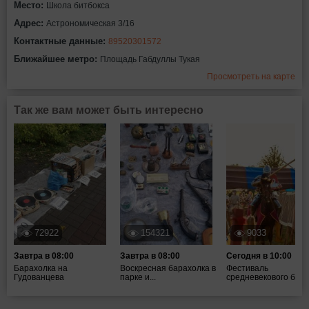
Место:
Школа битбокса
Адрес:
Астрономическая 3/16
Контактные данные:
89520301572
Ближайшее метро:
Площадь Габдуллы Тукая
Просмотреть на карте
Так же вам может быть интересно
72922
154321
9033
Завтра в 08:00
Завтра в 08:00
Сегодня в 10:00
Барахолка на
Воскресная барахолка в
Фестиваль
Гудованцева
парке и...
средневекового боя ".