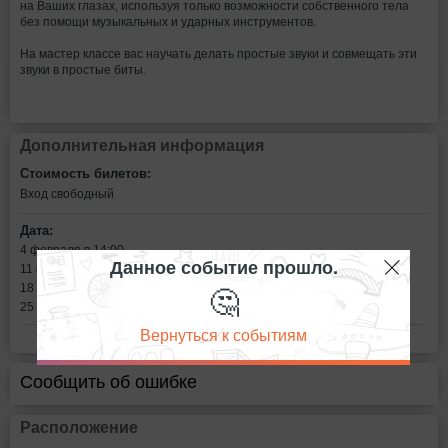
на Ваших глазах, используя только возможности собственного тела
без помощи музыкальных и ударных инструментов.
На мастер классе вас научать делать простые звуки и совмещать эти
звуки в простые биты.
Дополнительная информация
Стоимость билетов:
Вход свободный
Дата:
4 февраля в 14:00
Данное событие прошло.
11 февраля в 14:00
🤔
18 февраля в 14:00
25 февраля в 14:00
Вернуться к событиям
Сообщить об ошибке
Расположение