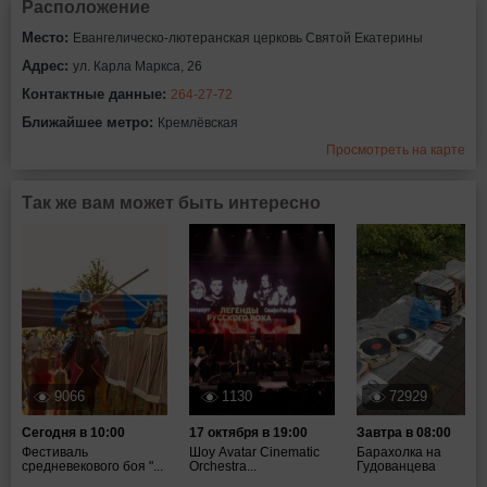
Расположение
Место:
Евангелическо-лютеранская церковь Святой Екатерины
Адрес:
ул. Карла Маркса, 26
Контактные данные:
264-27-72
Ближайшее метро:
Кремлёвская
Просмотреть на карте
Так же вам может быть интересно
9066
1130
72929
Сегодня в 10:00
17 октября в 19:00
Завтра в 08:00
Фестиваль
Шоу Avatar Cinematic
Барахолка на
средневекового боя "...
Orchestra...
Гудованцева