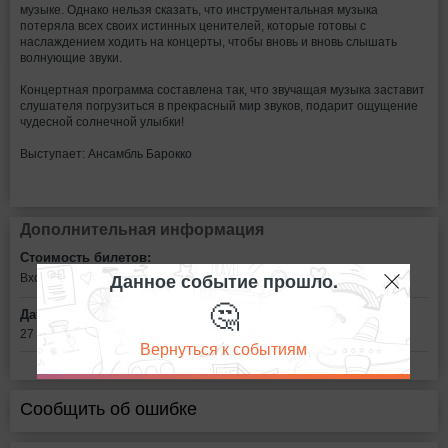
музыке. Однако нельзя сказать, что инструментальная музыка
потеряла всех своих истинных ценителей, которые готовы с
наслаждением ходить на концерты, чтобы вновь и вновь слышать
волнующие звуки.
Концертная программа составлена так, что звучащая музыка заставит
слушателя погрузиться в прекрасный мир звуков, подарит ощущение
чудесной солнечной улыбки!
Выступает: Ансамбль Барокко
Дополнительная информация
Стоимость билетов:
Данное событие прошло.
Вход свободный
🤔
Дата:
27 ноября в 17:00
Вернуться к событиям
Сообщить об ошибке